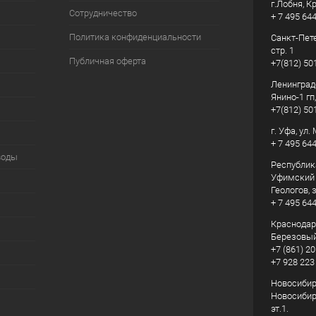
г.Лобня, К
Сотрудничество
+ 7 495 64
Политика конфиденциальности
Санкт-Пете
стр. 1
Публичная оферта
+7(812) 50
Ленинград
Янино-1 гп
+7(812) 50
г. Уфа, ул
+ 7 495 64
воды
Республик
Уфимский р
Геологов, з
+ 7 495 64
Краснодарс
Березовый
+7 (861) 20
+7 928 223
Новосибирс
Новосибирс
эт.1.