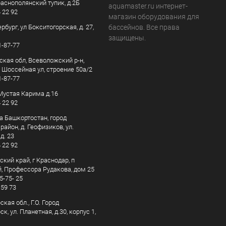
раснополянский тупик, д.2Б
aquamaster.ru интернет-
4 22 92
магазин оборудования для
рбург, ул Бокситогорская, д. 27,
бассейнов. Все права
защищены.
1-87-77
ская обл, Всеволожский р-н,
, Шоссейная ул, строение 50а/2
1-87-77
. Мустая Карима д.16
4 22 92
а Башкортостан, город
айон, д. Геофизиков, ул.
д. 23
4 22 92
кий край, г Краснодар, п
, Профессора Рудакова, дом 25
5-75- 25
 59 73
кая обл., Г.О. Город
к, ул. Планетная, д.30, корпус 1,