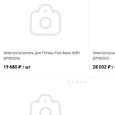
Электропускатель для Filtreau Pool Basic 80Вт
Электропускат
(EPB0006)
(EPS0002)
19 680 ₽
28 032 ₽
/ шт
/
В корзину
В избранное
В избранн
К сравнению
В наличии
К сравнен