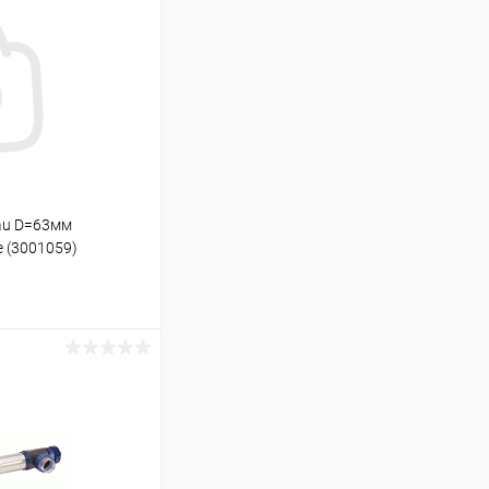
eau D=63мм
 (3001059)
ину
Под заказ