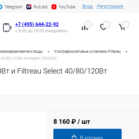
Вход
Регистрация
Telegram
Rutube
YouTube
+7 (495) 644-22-92
0
0
0
с 9:00 до 18:00 ежедневно
•
•
обеззараживатели воды
Ультрафиолетовые установки Filterau
ect 40/80/120Вт Amalgam (QS0002)
т и Filtreau Select 40/80/120Вт
8 160 ₽
/ шт
В корзину