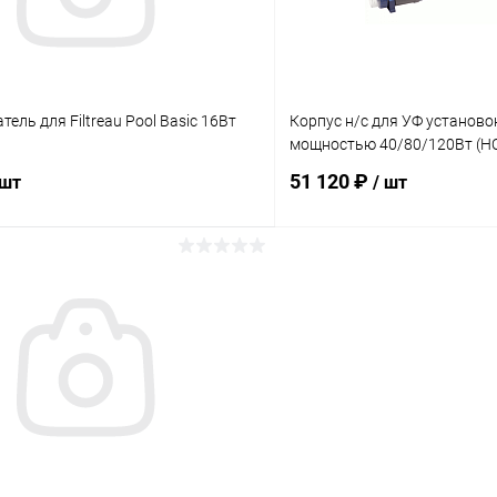
ель для Filtreau Pool Basic 16Вт
Корпус н/с для УФ установок
мощностью 40/80/120Вт (H
51 120 ₽
 шт
/ шт
В корзину
В корз
ое
В избранное
ию
В наличии
К сравнению