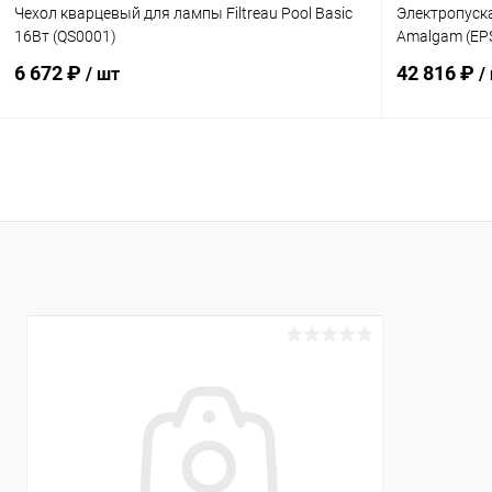
Чехол кварцевый для лампы Filtreau Pool Basic
Электропускат
16Вт (QS0001)
Amalgam (EP
6 672 ₽
42 816 ₽
/ шт
/
В корзину
В избранное
В избранн
К сравнению
В наличии
К сравнен