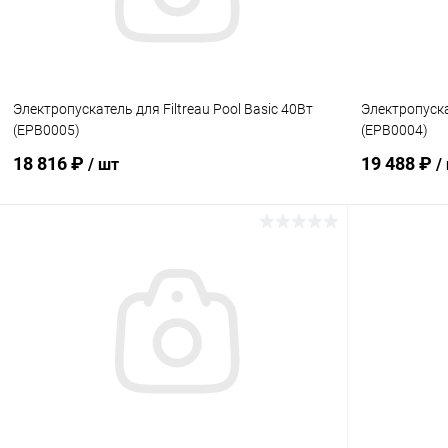
Электропускатель для Filtreau Pool Basic 40Вт
Электропускат
(EPB0005)
(EPB0004)
18 816 ₽
19 488 ₽
/ шт
/
В корзину
В избранное
В избранн
К сравнению
В наличии
К сравнен