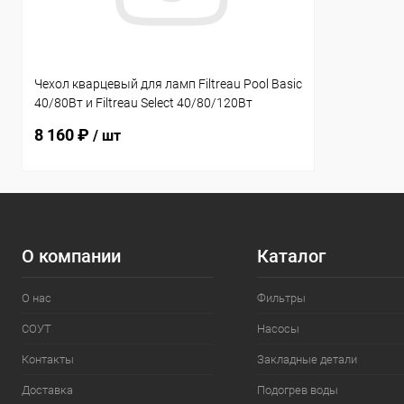
Чехол кварцевый для ламп Filtreau Pool Basic
40/80Вт и Filtreau Select 40/80/120Вт
Amalgam (QS0002)
8 160 ₽
/ шт
О компании
Каталог
О нас
Фильтры
СОУТ
Насосы
Контакты
Закладные детали
Доставка
Подогрев воды