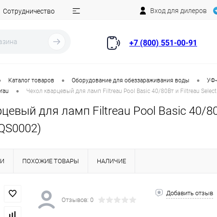
Вход для дилеров
Сотрудничество
+7 (800) 551-00-91
•
•
•
Каталог товаров
Оборудование для обеззараживания воды
УФ-
•
rau
Чехол кварцевый для ламп Filtreau Pool Basic 40/80Вт и Filtreau Sel
цевый для ламп Filtreau Pool Basic 40/80В
QS0002)
КИ
ПОХОЖИЕ ТОВАРЫ
НАЛИЧИЕ
Добавить отзыв
Отзывов: 0