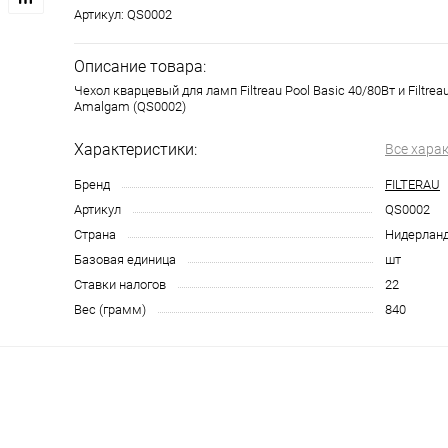
Артикул:
QS0002
Описание товара:
Чехол кварцевый для ламп Filtreau Pool Basic 40/80Вт и Filtrea
Amalgam (QS0002)
Характеристики:
Все хара
Бренд
FILTERAU
Артикул
QS0002
Страна
Нидерлан
Базовая единица
шт
Ставки налогов
22
Вес (грамм)
840