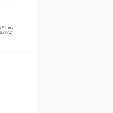
 Filtreau
OU0004)
ину
Под заказ