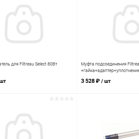
ель для Filtreau Select 80Вт
Муфта подсоединения Filtr
+гайка+адаптер+уплотнение
3 528 ₽
 шт
/ шт
В корзину
В корз
ое
В избранное
ию
Под заказ
К сравнению