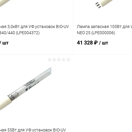
ая 3,0кВт для УФ установок BIO-UV
Лампа запасная 105Вт для 
340/440 (LPE004372)
NEO 25 (LPE000006)
41 328 ₽
/ шт
/ шт
В корзину
В корз
ое
В избранное
ию
В наличии
К сравнению
ая 55Вт для УФ установок BIO-UV