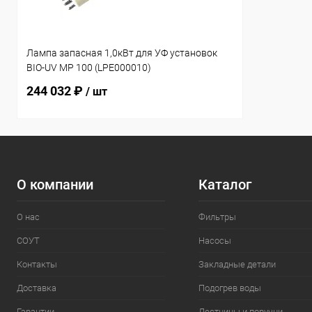
Лампа запасная 1,0кВт для УФ установок
BIO-UV MP 100 (LPE000010)
244 032 ₽
/ шт
О компании
Каталог
О нас
Фильтры
СОУТ
Насосы
Контакты
Закладные детали
Доставка
Подогрев воды
Гарантии
Лестницы и поручни