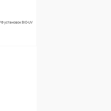
УФ установок BIO-UV
ину
В наличии