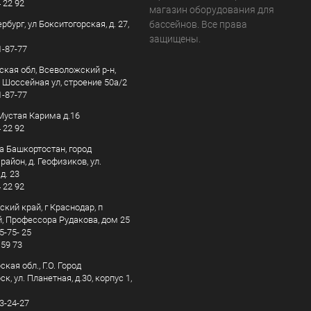
4 22 92
магазин оборудования для
рбург, ул Бокситогорская, д. 27,
бассейнов. Все права
защищены.
1-87-77
ская обл, Всеволожский р-н,
, Шоссейная ул, строение 50а/2
1-87-77
. Мустая Карима д.16
4 22 92
а Башкортостан, город
айон, д. Геофизиков, ул.
д. 23
4 22 92
кий край, г Краснодар, п
, Профессора Рудакова, дом 25
5-75- 25
 59 73
кая обл., Г.О. Город
к, ул. Планетная, д.30, корпус 1,
83-24-27