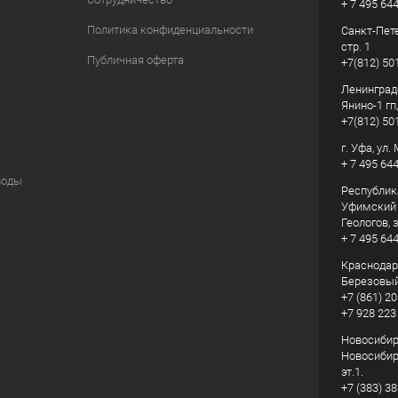
+ 7 495 64
Политика конфиденциальности
Санкт-Пете
стр. 1
Публичная оферта
+7(812) 50
Ленинград
Янино-1 гп
+7(812) 50
г. Уфа, ул
+ 7 495 64
воды
Республик
Уфимский р
Геологов, з
+ 7 495 64
Краснодарс
Березовый
+7 (861) 20
+7 928 223
Новосибирс
Новосибирс
эт.1.
+7 (383) 3