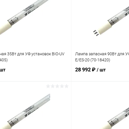
ая 35Вт для УФ установок BIO-UV
Лампа запасная 90Вт для У
8405)
E/ES-20 (70-18420)
28 992 ₽
 шт
/ шт
В корзину
В корз
ое
В избранное
ию
В наличии
К сравнению