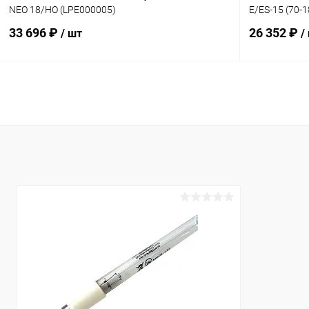
NEO 18/HO (LPE000005)
E/ES-15 (70-
33 696 ₽
26 352 ₽
/ шт
/
В корзину
В избранное
В избранн
К сравнению
В наличии
К сравнен