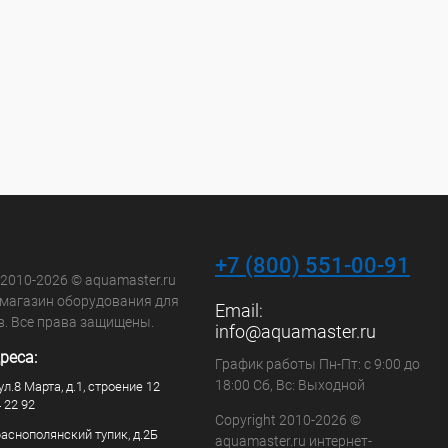
+7 (800) 551-00-91
 2010-2026 © aquamaster.ru
-магазин оборудования для
Email:
в. Все права защищены.
info@aquamaster.ru
реса:
График работы Пн-Пт: с 9:00 до
18:00 Сб, Вс: Выходной
ул.8 Марта, д.1, строение 12
4 22 92
Copyright 2010-2026 ©
раснополянский тупик, д.2Б
aquamaster.ru интернет-