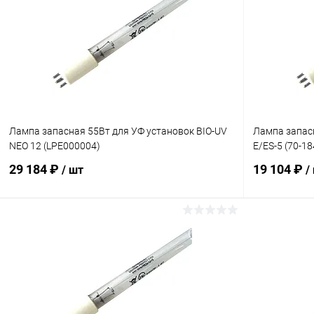
Лампа запасная 55Вт для УФ установок BIO-UV
Лампа запасн
NEO 12 (LPE000004)
E/ES-5 (70-1
29 184 ₽
19 104 ₽
/ шт
/
В корзину
В избранное
В избранн
К сравнению
В наличии
К сравнен