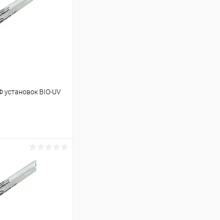
Ф установок BIO-UV
ину
В наличии