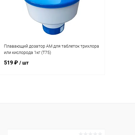
Плавающий дозатор AM для таблеток трихлора
или кислорода 1кг (T75)
519 ₽
/ шт
В корзину
В избранное
К сравнению
В наличии