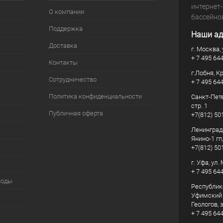
интернет
О компании
бассейно
Поддержка
Наши ад
Доставка
г. Москва, 
+ 7 495 64
Контакты
г.Лобня, К
Сотрудничество
+ 7 495 64
Политика конфиденциальности
Санкт-Пете
стр. 1
Публичная оферта
+7(812) 50
Ленинград
Янино-1 гп
+7(812) 50
г. Уфа, ул
+ 7 495 64
воды
Республик
Уфимский р
Геологов, з
+ 7 495 64