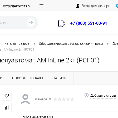
Вход для дилеров
Сотрудничество
+7 (800) 551-00-91
•
•
•
Каталог товаров
Оборудование для обеззараживания воды
Доз
т AM InLine 2кг (PCF01)
олуавтомат AM InLine 2кг (PCF01)
КИ
ПОХОЖИЕ ТОВАРЫ
НАЛИЧИЕ
Добавить отзыв
Отзывов: 0
Описание товара: