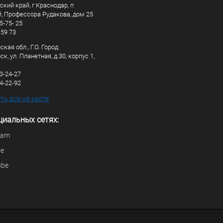
кий край, г Краснодар, п
, Профессора Рудакова, дом 25
5-75- 25
 59 73
кая обл., Г.О. Город
к, ул. Планетная, д.30, корпус 1,
83-24-27
44-22-92
ь все на карте
циальных сетях:
ram
be
ube