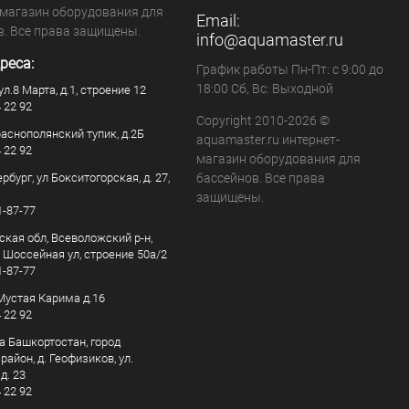
-магазин оборудования для
Email:
в. Все права защищены.
info@aquamaster.ru
реса:
График работы Пн-Пт: с 9:00 до
18:00 Сб, Вс: Выходной
ул.8 Марта, д.1, строение 12
4 22 92
Copyright 2010-2026 ©
раснополянский тупик, д.2Б
aquamaster.ru интернет-
4 22 92
магазин оборудования для
рбург, ул Бокситогорская, д. 27,
бассейнов. Все права
защищены.
1-87-77
ская обл, Всеволожский р-н,
, Шоссейная ул, строение 50а/2
1-87-77
. Мустая Карима д.16
4 22 92
а Башкортостан, город
айон, д. Геофизиков, ул.
д. 23
4 22 92