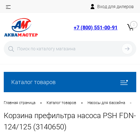
Вход для дилеров
Telegram
Rutube
0
+7 (800) 551-00-91
YouTube
Вход
Регистрация
Каталог товаров
•
•
•
Главная страница
Каталог товаров
Насосы для бассейна
З
Корзина префильтра насоса PSH FDN-
124/125 (3140650)