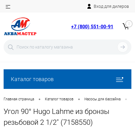
Вход для дилеров
Telegram
Rutube
0
+7 (800) 551-00-91
YouTube
Вход
Регистрация
Каталог товаров
•
•
•
Главная страница
Каталог товаров
Насосы для бассейна
З
Угол 90° Hugo Lahme из бронзы
резьбовой 2 1/2" (7158550)