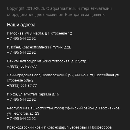
Copyright 2010-2026 © aquamaster.ru интернет-магазин
оборудования для бассейнов. Все права защищены.
Наши адреса:
г. Москва, ул.8 Марта, д.1, строение 12
+ 7 495 644 22 92
г.Лобня, Краснополянский тупик, д.2Б
+ 7 495 644 22 92
Санкт-Петербург, ул Бокситогорская, д. 27, стр. 1
+7(812) 501-87-77
Ленинградская обл, Всеволожский р-н, Янино-1 гп, Шоссейная ул,
строение 50а/2
+7(812) 501-87-77
г. Уфа, ул. Мустая Карима д.16
+ 7 495 644 22 92
Республика Башкортостан, город Уфимский район, д. Геофизиков,
ул. Геологов, зд. 23
+ 7 495 644 22 92
Краснодарский край, г Краснодар, п Березовый, Профессора