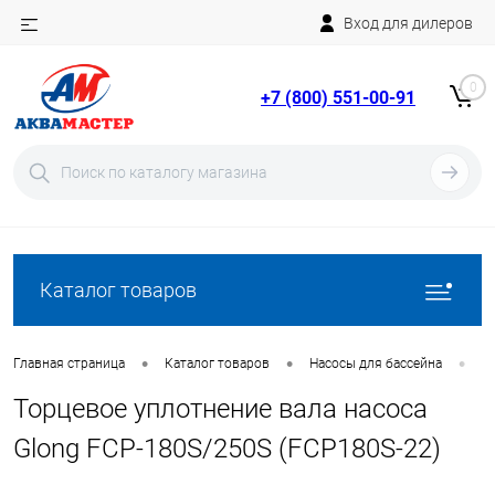
Вход для дилеров
Telegram
Rutube
0
+7 (800) 551-00-91
YouTube
Вход
Регистрация
Каталог товаров
•
•
•
Главная страница
Каталог товаров
Насосы для бассейна
З
Торцевое уплотнение вала насоса
Glong FCP-180S/250S (FCP180S-22)