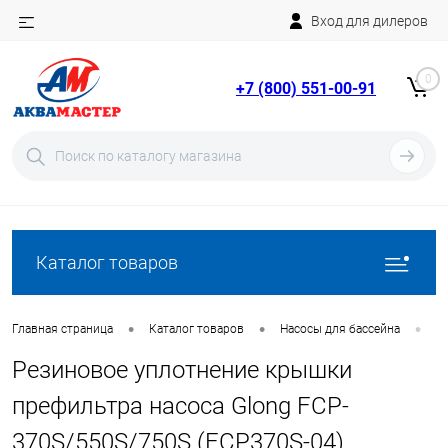
Вход для дилеров
Telegram
Rutube
0
+7 (800) 551-00-91
YouTube
Вход
Регистрация
Каталог товаров
•
•
•
Главная страница
Каталог товаров
Насосы для бассейна
З
Резиновое уплотнение крышки
префильтра насоса Glong FCP-
370S/550S/750S (FCP370S-04)