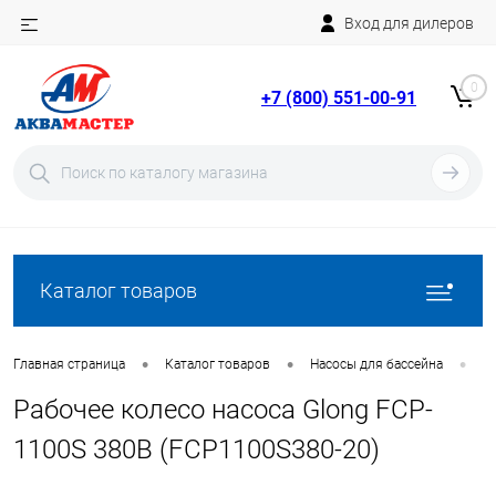
Вход для дилеров
Telegram
Rutube
0
+7 (800) 551-00-91
YouTube
Вход
Регистрация
Каталог товаров
•
•
•
Главная страница
Каталог товаров
Насосы для бассейна
З
Рабочее колесо насоса Glong FCP-
1100S 380В (FCP1100S380-20)