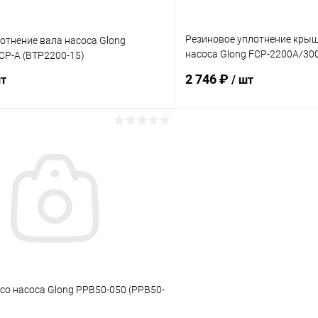
Резиновое уплотнение кры
отнение вала насоса Glong
насоса Glong FCP-2200A/30
CP-A (BTP2200-15)
(FCP2200A-03)
2 746 ₽
шт
/ шт
В корзину
В корз
ое
В избранное
ию
В наличии
К сравнению
со насоса Glong PPB50-050 (PPB50-