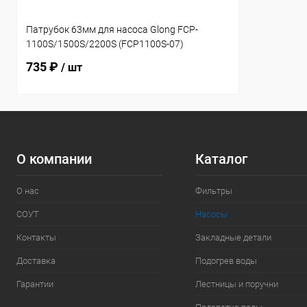
Патрубок 63мм для насоса Glong FCP-
1100S/1500S/2200S (FCP1100S-07)
735 ₽
/ шт
О компании
Каталог
О нас
Фильтры
СОУТ
Насосы
Контакты
Закладные детали
Доставка
Подогрев воды
Гарантии
Лестницы и поручни