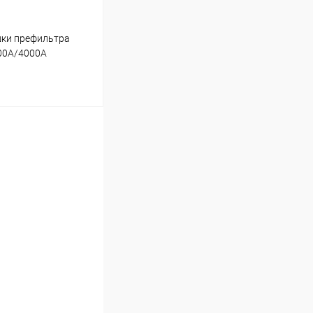
шки префильтра
00A/4000A
ину
В наличии