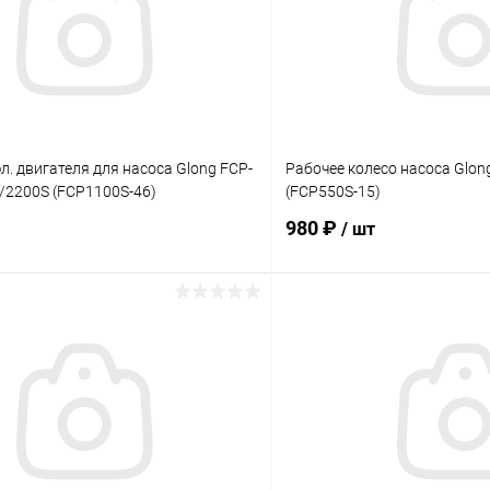
л. двигателя для насоса Glong FCP-
Рабочее колесо насоса Glon
/2200S (FCP1100S-46)
(FCP550S-15)
980 ₽
/ шт
В корзину
В корз
ое
В избранное
ию
В наличии
К сравнению