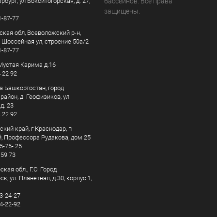
рбург, ул Бокситогорская, д. 27,
бассейнов. Все права
защищены.
1-87-77
ская обл, Всеволожский р-н,
, Шоссейная ул, строение 50а/2
1-87-77
. Мустая Карима д.16
4 22 92
а Башкортостан, город
айон, д. Геофизиков, ул.
д. 23
4 22 92
кий край, г Краснодар, п
, Профессора Рудакова, дом 25
5-75- 25
 59 73
кая обл., Г.О. Город
к, ул. Планетная, д.30, корпус 1,
83-24-27
44-22-92