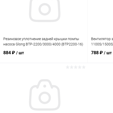
Резиновое уплотнение задней крышки помпы
Вентилятор э
насоса Glong BTP-2200/3000/4000 (BTP2200-16)
1100S/1500S
884 ₽
788 ₽
/ шт
/ шт
В корзину
В избранное
В избранн
К сравнению
Под заказ
К сравнен