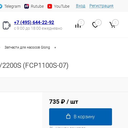
Вход
Регистрация
Telegram
Rutube
YouTube
+7 (495) 644-22-92
0
0
0
с 9:00 до 18:00 ежедневно
•
•
Запчасти для насосов Glong
/2200S (FCP1100S-07)
735 ₽
/ шт
В корзину