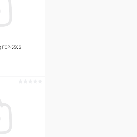
g FCP-550S
ину
В наличии