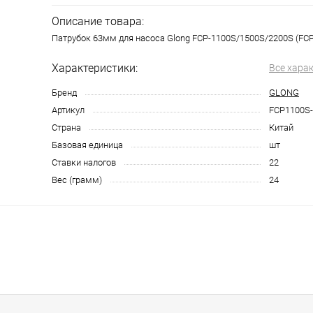
Описание товара:
Патрубок 63мм для насоса Glong FCP-1100S/1500S/2200S (FC
Характеристики:
Все хара
Бренд
GLONG
Артикул
FCP1100S-
Страна
Китай
Базовая единица
шт
Ставки налогов
22
Вес (грамм)
24