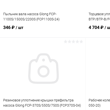
Пыльник вала насоса Glong FCP-
Торцевое упл
1100S/1500S/2200S (FCP1100S-24)
BTP/BTP-B/F
346 ₽
4 704 ₽
/ шт
/ 
В корзину
В избранное
В избранн
К сравнению
В наличии
К сравнен
Резиновое уплотнение крышки префильтра
Рабочее коле
насоса Glong FCP-370S/550S/750S (FCP370S-04)
050-20)