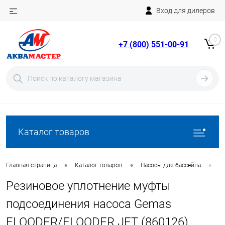
Вход для дилеров
Telegram
Rutube
0
+7 (800) 551-00-91
YouTube
Вход
Регистрация
Каталог товаров
•
•
•
Главная страница
Каталог товаров
Насосы для бассейна
З
Резиновое уплотнение муфты
подсоединения насоса Gemas
FLOODER/FLOODER JET (860126)