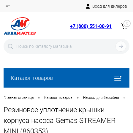
Вход для дилеров
Telegram
Rutube
0
+7 (800) 551-00-91
YouTube
Вход
Регистрация
Каталог товаров
•
•
•
Главная страница
Каталог товаров
Насосы для бассейна
З
Резиновое уплотнение крышки
корпуса насоса Gemas STREAMER
MINI (860353)