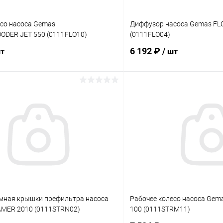
есо насоса Gemas
Диффузор насоса Gemas FL
ODER JET 550 (0111FLO10)
(0111FLO04)
6 192 ₽
шт
/ шт
В корзину
В корз
ое
В избранное
ию
В наличии
К сравнению
мная крышки префильтра насоса
Рабочее колесо насоса Gem
MER 2010 (0111STRN02)
100 (0111STRM11)