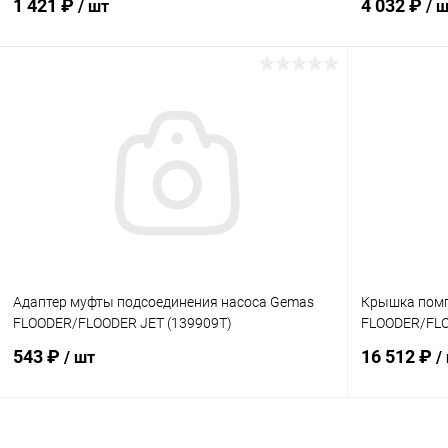
1 421 ₽
4 032 ₽
/ шт
/ 
В корзину
В избранное
В избранн
К сравнению
В наличии
К сравнен
Адаптер муфты подсоединения насоса Gemas
Крышка пом
FLOODER/FLOODER JET (139909T)
FLOODER/FLO
543 ₽
16 512 ₽
/ шт
/
В корзину