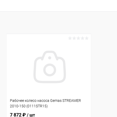
В избранное
В избранн
К сравнению
В наличии
К сравнен
Рабочее колесо насоса Gemas STREAMER
2010-150 (0111STR15)
7 872 ₽
/ шт