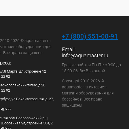
+7 (800) 551-00-91
 2010-2026 © aquamaster.ru
-магазин оборудования для
Email:
в. Все права защищены.
info@aquamaster.ru
реса:
График работы Пн-Пт: с 9:00 до
18:00 Сб, Вс: Выходной
ул.8 Марта, д.1, строение 12
4 22 92
Copyright 2010-2026 ©
раснополянский тупик, д.2Б
aquamaster.ru интернет-
4 22 92
магазин оборудования для
рбург, ул Бокситогорская, д. 27,
бассейнов. Все права
защищены.
1-87-77
ская обл, Всеволожский р-н,
, Шоссейная ул, строение 50а/2
1-87-77