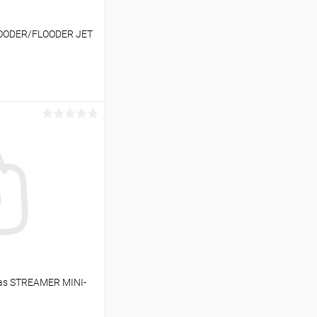
OODER/FLOODER JET
ину
В наличии
as STREAMER MINI-