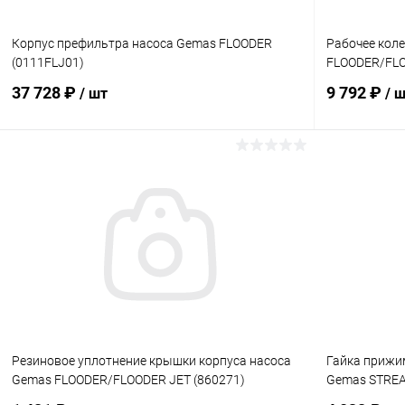
Корпус префильтра насоса Gemas FLOODER
Рабочее кол
(0111FLJ01)
FLOODER/FLO
37 728 ₽
9 792 ₽
/ шт
/ 
В корзину
В избранное
В избранн
К сравнению
Под заказ
К сравнен
Резиновое уплотнение крышки корпуса насоса
Гайка прижи
Gemas FLOODER/FLOODER JET (860271)
Gemas STREA