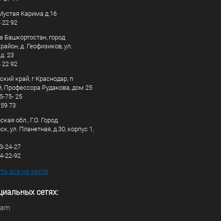
. Мустая Карима д.16
4 22 92
а Башкортостан, город
айон, д. Геофизиков, ул.
д. 23
4 22 92
кий край, г Краснодар, п
, Профессора Рудакова, дом 25
5-75- 25
 59 73
кая обл., Г.О. Город
к, ул. Планетная, д.30, корпус 1,
83-24-27
44-22-92
ь все на карте
циальных сетях:
ram