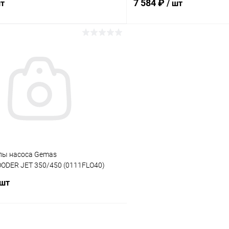
7 584 ₽
шт
/ шт
В корзину
В корз
ое
В избранное
ию
В наличии
К сравнению
пы насоса Gemas
ODER JET 350/450 (0111FLO40)
 шт
В корзину