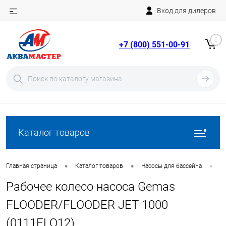
Вход для дилеров
Telegram
Rutube
0
+7 (800) 551-00-91
YouTube
Вход
Регистрация
Каталог товаров
•
•
•
Главная страница
Каталог товаров
Насосы для бассейна
З
Рабочее колесо насоса Gemas
FLOODER/FLOODER JET 1000
(0111FLO12)