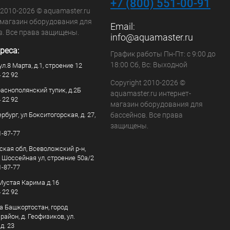
+7 (800) 551-00-91
 2010-2026 © aquamaster.ru
-магазин оборудования для
Email:
в. Все права защищены.
info@aquamaster.ru
реса:
График работы Пн-Пт: с 9:00 до
18:00 Сб, Вс: Выходной
ул.8 Марта, д.1, строение 12
4 22 92
Copyright 2010-2026 ©
раснополянский тупик, д.2Б
aquamaster.ru интернет-
4 22 92
магазин оборудования для
рбург, ул Бокситогорская, д. 27,
бассейнов. Все права
защищены.
1-87-77
ская обл, Всеволожский р-н,
, Шоссейная ул, строение 50а/2
1-87-77
. Мустая Карима д.16
4 22 92
а Башкортостан, город
айон, д. Геофизиков, ул.
д. 23