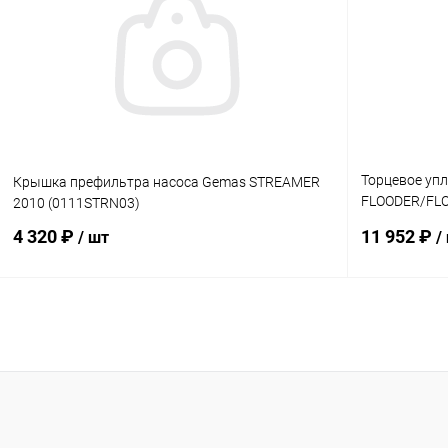
В избранное
В избранн
К сравнению
В наличии
К сравнен
Торцевое уп
Крышка префильтра насоса Gemas STREAMER
FLOODER/FL
2010 (0111STRN03)
300/350/450
4 320 ₽
11 952 ₽
/ шт
/
В корзину
В избранное
В избранн
К сравнению
В наличии
К сравнен