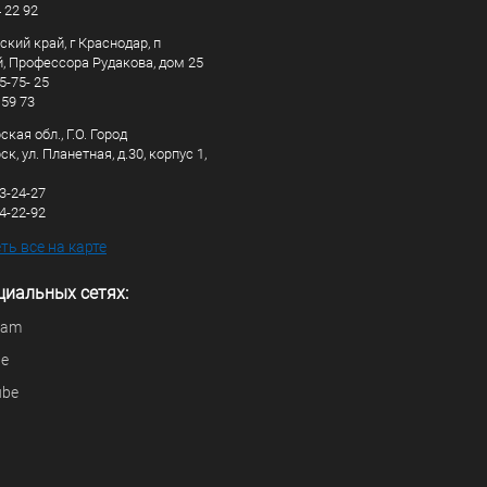
4 22 92
кий край, г Краснодар, п
, Профессора Рудакова, дом 25
5-75- 25
 59 73
кая обл., Г.О. Город
к, ул. Планетная, д.30, корпус 1,
83-24-27
44-22-92
ь все на карте
циальных сетях:
ram
be
ube