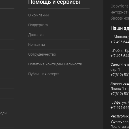
Помощь и сервисы
Copyright
интернет
О компании
бассейно
Поддержка
Наши ад
Доставка
г. Москва, 
+ 7 495 64
Контакты
г.Лобня, К
Сотрудничество
+ 7 495 64
Политика конфиденциальности
Санкт-Пете
стр. 1
Публичная оферта
+7(812) 50
Ленинград
Янино-1 гп
+7(812) 50
г. Уфа, ул
+ 7 495 64
воды
Республик
Уфимский р
Геологов, з