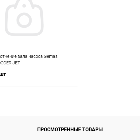
ое
В избранное
ию
В наличии
К сравнению
лотнение вала насоса Gemas
OODER JET
/550/750/1000 (0111FLO16)
 шт
В корзину
ое
ию
В наличии
ПРОСМОТРЕННЫЕ ТОВАРЫ