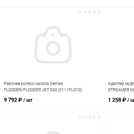
В корзину
В избранное
В избранн
К сравнению
В наличии
К сравнен
Рабочее колесо насоса Gemas
Адаптер муф
FLOODER/FLOODER JET 550 (0111FLO10)
STREAMER MI
9 792 ₽
1 258 ₽
/ шт
/ 
В корзину