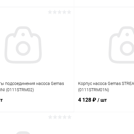
В корзину
В корз
ое
В избранное
ию
В наличии
К сравнению
ты подсоединения насоса Gemas
Корпус насоса Gemas STRE
NI (0111STRM02)
(0111STRM01N)
4 128 ₽
шт
/ шт
В корзину
В корз