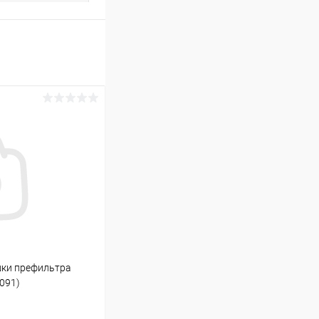
шки префильтра
091)