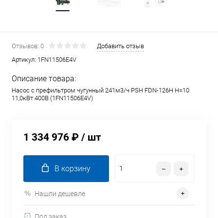
Отзывов: 0
Добавить отзыв
Артикул:
1FN11506E4V
Описание товара:
Насос с префильтром чугунный 241м3/ч PSH FDN-126H H=10
11,0кВт 400В (1FN11506E4V)
1 334 976 ₽
/ шт
В корзину
Нашли дешевле
Под заказ