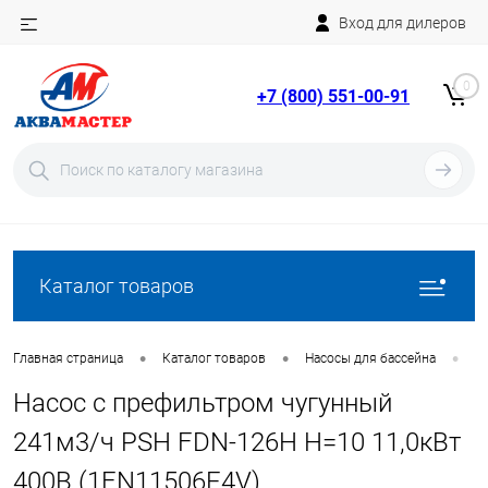
Вход для дилеров
Telegram
Rutube
0
+7 (800) 551-00-91
YouTube
Вход
Регистрация
Каталог товаров
•
•
•
Главная страница
Каталог товаров
Насосы для бассейна
Н
Насос с префильтром чугунный
241м3/ч PSH FDN-126H H=10 11,0кВт
400В (1FN11506E4V)