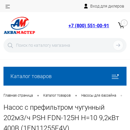
Вход для дилеров
Telegram
Rutube
0
+7 (800) 551-00-91
YouTube
Вход
Регистрация
Каталог товаров
•
•
•
Главная страница
Каталог товаров
Насосы для бассейна
Н
Насос с префильтром чугунный
202м3/ч PSH FDN-125H H=10 9,2кВт
400В (1FN11255E4V)