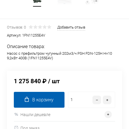
Отзывов: 0
Добавить отзыв
Артикул:
1FN11255E4V
Описание товара:
Насос с префильтром чугунный 202м3/ч PSH FDN-125H H=10
9,2кВт 400В (1FN11255E4V)
1 275 840 ₽
/ шт
В корзину
Нашли дешевле
Под заказ