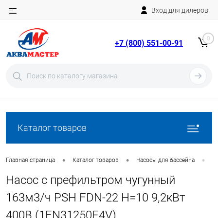
Вход для дилеров
Telegram
Rutube
0
+7 (800) 551-00-91
YouTube
Вход
Регистрация
Каталог товаров
•
•
•
Главная страница
Каталог товаров
Насосы для бассейна
Н
Насос с префильтром чугунный
163м3/ч PSH FDN-22 H=10 9,2кВт
400В (1FN31250E4V)