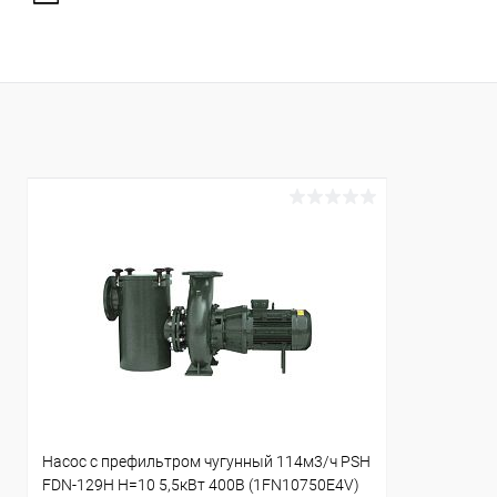
Насос с префильтром чугунный 114м3/ч PSH
FDN-129H H=10 5,5кВт 400В (1FN10750E4V)