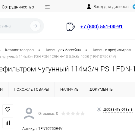
Вход для дилеров
Сотрудничество
+7 (800) 551-00-91
•
•
•
Каталог товаров
Насосы для бассейна
Насосы с префильтром
 чугунный 114м3/ч PSH FDN-129H H=10 5,5кВт 400В (1FN10750E4V)
рефильтром чугунный 114м3/ч PSH FDN-1
КИ
ПОХОЖИЕ ТОВАРЫ
НАЛИЧИЕ
ДОКУМЕНТЫ
Добавить отзыв
Отзывов: 0
Артикул:
1FN10750E4V