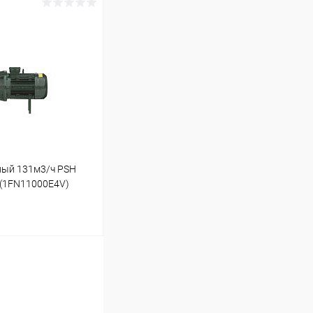
ину
Под заказ
ный 131м3/ч PSH
 (1FN11000E4V)
ину