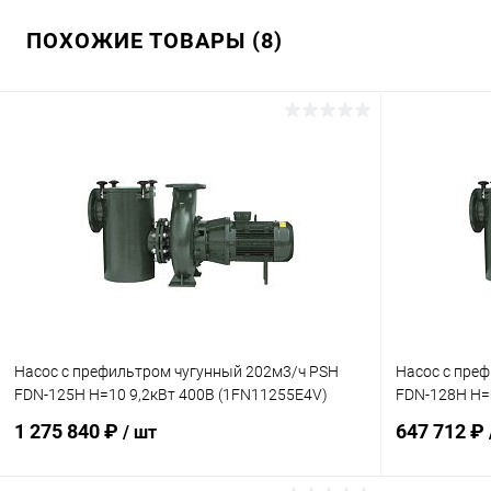
ПОХОЖИЕ ТОВАРЫ (8)
Насос с префильтром чугунный 202м3/ч PSH
Насос с пре
FDN-125H H=10 9,2кВт 400В (1FN11255E4V)
FDN-128H H=
1 275 840 ₽
647 712 ₽
/ шт