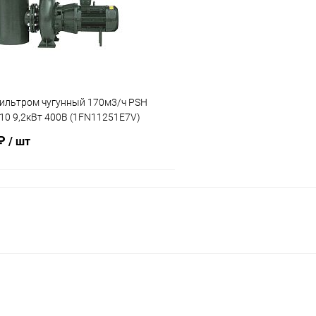
ию
Под заказ
К сравнению
фильтром чугунный 170м3/ч PSH
10 9,2кВт 400В (1FN11251E7V)
 ₽
/ шт
В корзину
ое
ию
Под заказ