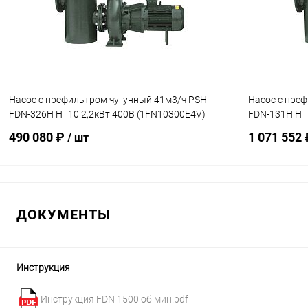
К сравнению
Под заказ
К сравнен
Насос с префильтром чугунный 41м3/ч PSH
Насос с пре
FDN-326H H=10 2,2кВт 400В (1FN10300E4V)
FDN-131H H=
490 080 ₽
1 071 552
/ шт
В корзину
ДОКУМЕНТЫ
В избранное
В избранн
К сравнению
Под заказ
К сравнен
Инструкция
Инструкция FDN 1500 об мин.pdf