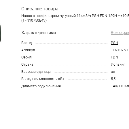
Описание товара:
Насос с префильтром чугунный 114м3/ч PSH FDN-129H H=10 5
(1FN10750E4V)
Характеристики:
Все хара
Бренд
PSH
Артикул
1FN10750
Серия
FDN
Страна
Испания
Базовая единица
шт
Выходная мощность, кВт
5,5
Диаметр подключения
140/110 м