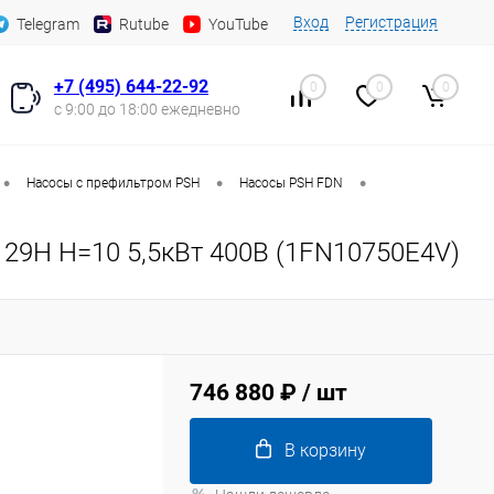
Вход
Регистрация
Telegram
Rutube
YouTube
+7 (495) 644-22-92
0
0
0
с 9:00 до 18:00 ежедневно
•
•
•
Насосы с префильтром PSH
Насосы PSH FDN
29H H=10 5,5кВт 400В (1FN10750E4V)
746 880 ₽
/ шт
В корзину