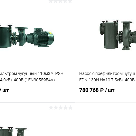
В корзину
В корз
ое
В избранное
ию
Под заказ
К сравнению
фильтром чугунный 110м3/ч PSH
Насос с префильтром чугун
4,0кВт 400В (1FN30559E4V)
FDN-130H H=10 7,5кВт 400В
780 768 ₽
/ шт
/ шт
В корзину
В корз
ое
В избранное