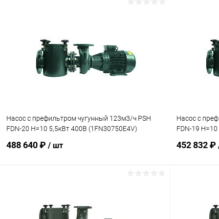
В корзину
В избранное
В избранн
К сравнению
Под заказ
К сравнен
Насос с префильтром чугунный 123м3/ч PSH
Насос с пре
FDN-20 H=10 5,5кВт 400В (1FN30750E4V)
FDN-19 H=10 
488 640 ₽
452 832 ₽
/ шт
В корзину
В избранное
В избранн