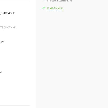
Нашли дешевле
В наличии
,5кВт 400В
ктеристики
E4V
м