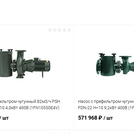
фильтром чугунный 82м3/ч PSH
Насос с префильтром чугун
10 4,0кВт 400В (1FN10550E4V)
FDN-22 H=10 9,2кВт 400В (
571 968 ₽
/ шт
/ шт