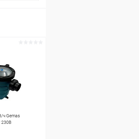
3/ч Gemas
 230В