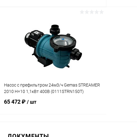
В корзину
В избранное
В избранн
К сравнению
В наличии
К сравнен
Насос с префильтром 24м3/ч Gemas STREAMER
2010 Н=10 1,1кВт 400В (0111STRN150T)
65 472 ₽
/ шт
В корзину
ДОКУМЕНТЫ