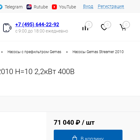
Вход
Регистрация
Telegram
Rutube
YouTube
+7 (495) 644-22-92
0
0
0
с 9:00 до 18:00 ежедневно
•
•
Насосы с префильтром Gemas
Насосы Gemas Streamer 2010
010 Н=10 2,2кВт 400В
71 040 ₽
/ шт
В корзину