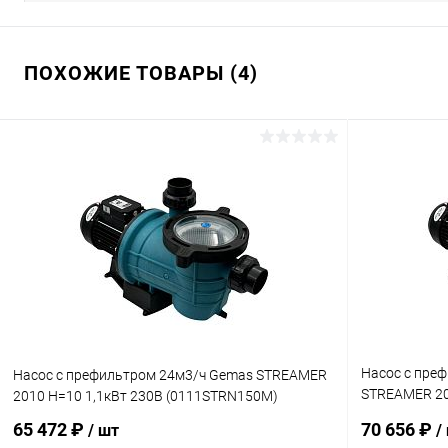
ПОХОЖИЕ ТОВАРЫ (4)
Насос с пре
Насос с префильтром 24м3/ч Gemas STREAMER
STREAMER 20
2010 Н=10 1,1кВт 230В (0111STRN150M)
(0111STRN20
65 472 ₽
70 656 ₽
/ шт
/