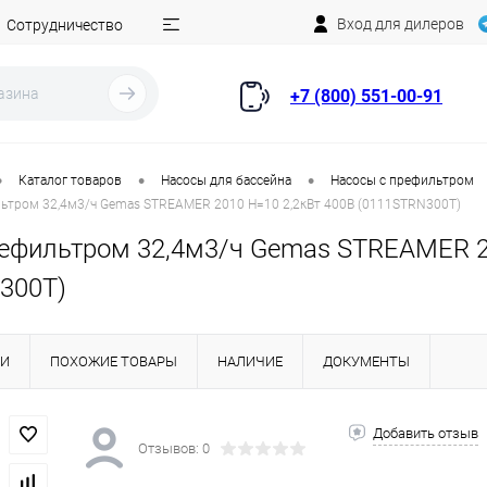
Вход для дилеров
Сотрудничество
+7 (800) 551-00-91
•
•
•
Каталог товаров
Насосы для бассейна
Насосы с префильтром
льтром 32,4м3/ч Gemas STREAMER 2010 Н=10 2,2кВт 400В (0111STRN300T)
рефильтром 32,4м3/ч Gemas STREAMER 2
300T)
КИ
ПОХОЖИЕ ТОВАРЫ
НАЛИЧИЕ
ДОКУМЕНТЫ
Добавить отзыв
Отзывов: 0