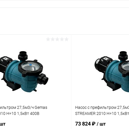
фильтром 27,5м3/ч Gemas
Насос с префильтром 27,5м
10 Н=10 1,5кВт 400В
STREAMER 2010 Н=10 1,5кВт
0T)
(0111STRN200M)
73 824 ₽
 шт
/ шт