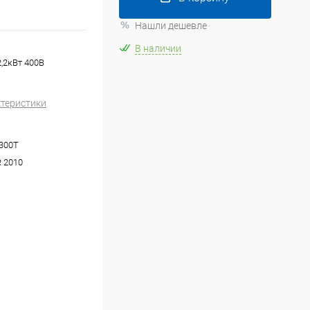
Нашли дешевле
В наличии
,2кВт 400В
ктеристики
300T
 2010