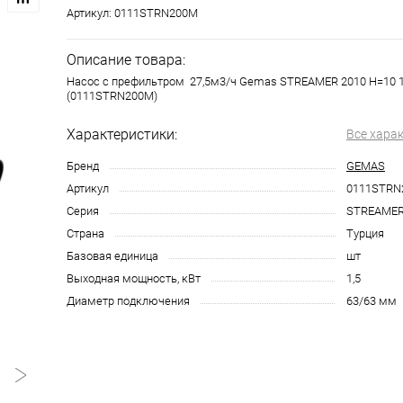
Артикул:
0111STRN200M
Описание товара:
Насос с префильтром 27,5м3/ч Gemas STREAMER 2010 Н=10 1
(0111STRN200M)
Характеристики:
Все хара
Бренд
GEMAS
Артикул
0111STRN
Серия
STREAMER
Страна
Турция
Базовая единица
шт
Выходная мощность, кВт
1,5
Диаметр подключения
63/63 мм