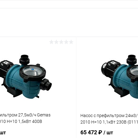
фильтром 27,5м3/ч Gemas
Насос с префильтром 24м3
10 Н=10 1,5кВт 400В
2010 Н=10 1,1кВт 230В (01
0T)
65 472 ₽
 шт
/ шт