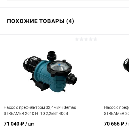
ПОХОЖИЕ ТОВАРЫ (4)
Насос с префильтром 32,4м3/ч Gemas
Насос с пре
STREAMER 2010 Н=10 2,2кВт 400В
STREAMER 20
(0111STRN300T)
(0111STRN20
71 040 ₽
70 656 ₽
/ шт
/