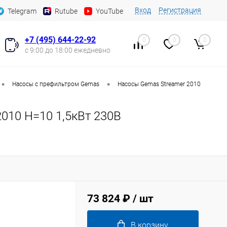
Вход
Регистрация
Telegram
Rutube
YouTube
+7 (495) 644-22-92
0
0
0
с 9:00 до 18:00 ежедневно
•
•
Насосы с префильтром Gemas
Насосы Gemas Streamer 2010
010 Н=10 1,5кВт 230В
73 824 ₽
/ шт
В корзину