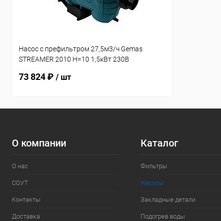
Насос с префильтром 27,5м3/ч Gemas
STREAMER 2010 Н=10 1,5кВт 230В
(0111STRN200M)
73 824 ₽
/ шт
О компании
Каталог
О нас
Фильтры
СОУТ
Насосы
Контакты
Закладные детали
Доставка
Подогрев воды