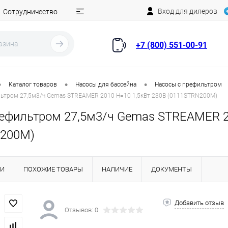
Вход для дилеров
Сотрудничество
+7 (800) 551-00-91
•
•
•
Каталог товаров
Насосы для бассейна
Насосы с префильтром
льтром 27,5м3/ч Gemas STREAMER 2010 Н=10 1,5кВт 230В (0111STRN200M)
рефильтром 27,5м3/ч Gemas STREAMER 2
N200M)
КИ
ПОХОЖИЕ ТОВАРЫ
НАЛИЧИЕ
ДОКУМЕНТЫ
Добавить отзыв
Отзывов: 0