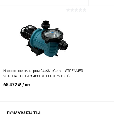
В корзину
В избранное
В избранн
К сравнению
В наличии
К сравнен
Насос с префильтром 24м3/ч Gemas STREAMER
2010 Н=10 1,1кВт 400В (0111STRN150T)
65 472 ₽
/ шт
В корзину
ДОКУМЕНТЫ