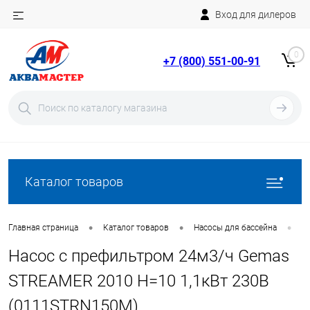
Вход для дилеров
Telegram
Rutube
0
+7 (800) 551-00-91
YouTube
Вход
Регистрация
Каталог товаров
•
•
•
Главная страница
Каталог товаров
Насосы для бассейна
Н
Насос с префильтром 24м3/ч Gemas
STREAMER 2010 Н=10 1,1кВт 230В
(0111STRN150M)