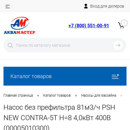
Вход для дилеров
Telegram
Rutube
0
+7 (800) 551-00-91
YouTube
Вход
Регистрация
Каталог товаров
•
•
•
Главная страница
Каталог товаров
Насосы для бассейна
Н
Насос без префильтра 81м3/ч PSH
NEW CONTRA-5T Н=8 4,0кВт 400В
(00005010300)