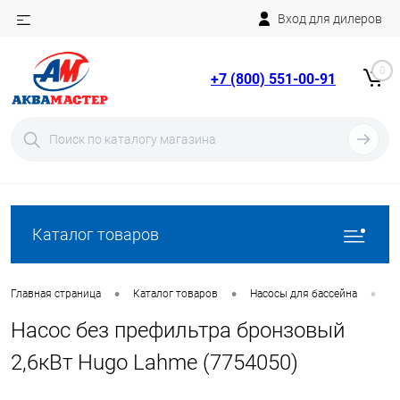
Вход для дилеров
Telegram
Rutube
0
+7 (800) 551-00-91
YouTube
Вход
Регистрация
Каталог товаров
•
•
•
Главная страница
Каталог товаров
Насосы для бассейна
Н
Насос без префильтра бронзовый
2,6кВт Hugo Lahme (7754050)