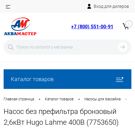
Вход для дилеров
Telegram
Rutube
0
+7 (800) 551-00-91
YouTube
Вход
Регистрация
Каталог товаров
•
•
•
Главная страница
Каталог товаров
Насосы для бассейна
Н
Насос без префильтра бронзовый
2,6кВт Hugo Lahme 400В (7753650)