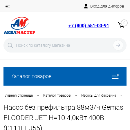
Вход для дилеров
Telegram
Rutube
0
+7 (800) 551-00-91
YouTube
Вход
Регистрация
Каталог товаров
•
•
•
Главная страница
Каталог товаров
Насосы для бассейна
Н
Насос без префильтра 88м3/ч Gemas
FLOODER JET Н=10 4,0кВт 400В
(0111FLJ55)