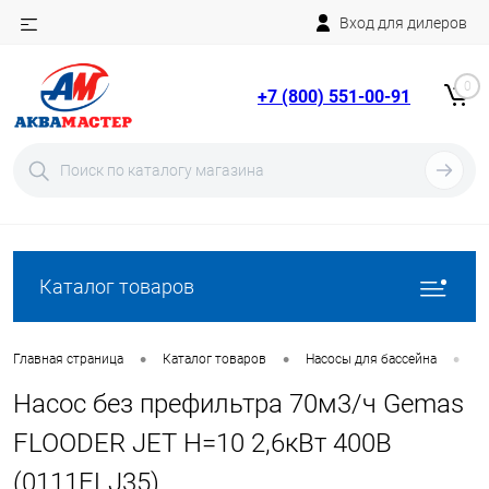
Вход для дилеров
Telegram
Rutube
0
+7 (800) 551-00-91
YouTube
Вход
Регистрация
Каталог товаров
•
•
•
Главная страница
Каталог товаров
Насосы для бассейна
Н
Насос без префильтра 70м3/ч Gemas
FLOODER JET Н=10 2,6кВт 400В
(0111FLJ35)