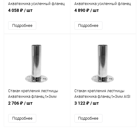
Акватехника усиленный фланец
Акватехника усиленный фланец
t=8мм (плитка) (AT10.09)
t=8мм AISI 316 (плитка)
4 058 ₽
/ шт
4 890 ₽
/ шт
(AT10.09M)
Подробнее
Подробнее
Стакан крепления лестницы
Стакан крепления лестницы
Акватехника фланец t=3мм
Акватехника фланец t=3мм AISI
(плитка) (AT10.06)
316 (плитка) (AT10.06M)
2 706 ₽
/ шт
3 122 ₽
/ шт
Подробнее
Подробнее