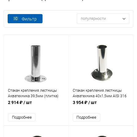
популярности
Фильтр
Стакан крепления лестницы
Стакан крепления лестницы
Акватехника 39,5мм (плитка)
Акватехника 40х1,5мм AISI 316
(AT10.06.1)
(AT10.08.1M)
2 914 ₽
/ шт
3 954 ₽
/ шт
Подробнее
Подробнее