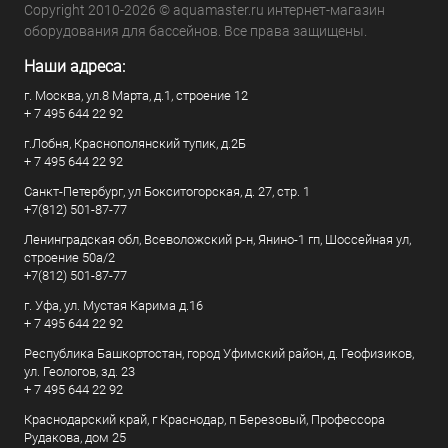
Copyright 2010-2026 © aquamaster.ru интернет-магазин
оборудования для бассейнов. Все права защищены.
Наши адреса:
г. Москва, ул.8 Марта, д.1, строение 12
+ 7 495 644 22 92
г.Лобня, Краснополянский тупик, д.2Б
+ 7 495 644 22 92
Санкт-Петербург, ул Бокситогорская, д. 27, стр. 1
+7(812) 501-87-77
Ленинградская обл, Всеволожский р-н, Янино-1 гп, Шоссейная ул,
строение 50а/2
+7(812) 501-87-77
г. Уфа, ул. Мустая Карима д.16
+ 7 495 644 22 92
Республика Башкортостан, город Уфимский район, д. Геофизиков,
ул. Геологов, зд. 23
+ 7 495 644 22 92
Краснодарский край, г Краснодар, п Березовый, Профессора
Рудакова, дом 25