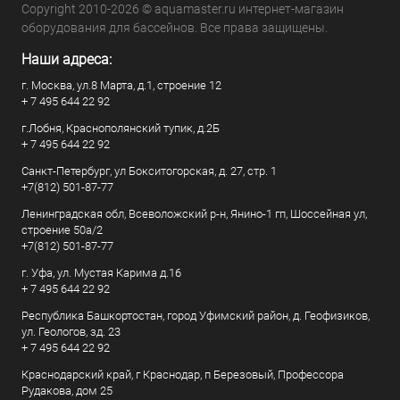
Copyright 2010-2026 © aquamaster.ru интернет-магазин
оборудования для бассейнов. Все права защищены.
Наши адреса:
г. Москва, ул.8 Марта, д.1, строение 12
+ 7 495 644 22 92
г.Лобня, Краснополянский тупик, д.2Б
+ 7 495 644 22 92
Санкт-Петербург, ул Бокситогорская, д. 27, стр. 1
+7(812) 501-87-77
Ленинградская обл, Всеволожский р-н, Янино-1 гп, Шоссейная ул,
строение 50а/2
+7(812) 501-87-77
г. Уфа, ул. Мустая Карима д.16
+ 7 495 644 22 92
Республика Башкортостан, город Уфимский район, д. Геофизиков,
ул. Геологов, зд. 23
+ 7 495 644 22 92
Краснодарский край, г Краснодар, п Березовый, Профессора
Рудакова, дом 25