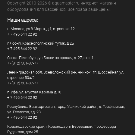
Copyright 2010-2026 © aquamaster.ru интернет-магазин
оборудования для бассейнов. Все права защищены.
Наши адреса:
г. Москва, ул.8 Марта, д.1, строение 12
+ 7 495 644 22 92
г.Лобня, Краснополянский тупик, д.2Б
+ 7 495 644 22 92
Санкт-Петербург, ул Бокситогорская, д. 27, стр. 1
+7(812) 501-87-77
Ленинградская обл, Всеволожский р-н, Янино-1 гп, Шоссейная ул,
строение 50а/2
+7(812) 501-87-77
г. Уфа, ул. Мустая Карима д.16
+ 7 495 644 22 92
Республика Башкортостан, город Уфимский район, д. Геофизиков,
ул. Геологов, зд. 23
+ 7 495 644 22 92
Краснодарский край, г Краснодар, п Березовый, Профессора
Рудакова, дом 25