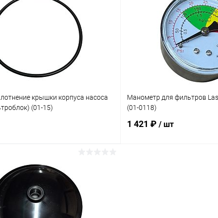
ое
В избранное
ию
В наличии
К сравнению
плотнение крышки корпуса насоса
Манометр для фильтров La
троблок) (01-15)
(01-0118)
1 421 ₽
/ шт
В корзину
В корз
ое
В избранное
ию
В наличии
К сравнению