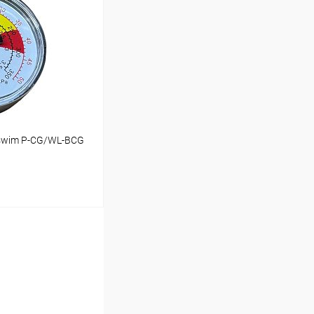
В наличии
swim P-CG/WL-BCG
ину
В наличии