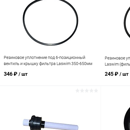
В избранное
В избранн
К сравнению
В наличии
К сравнен
Резиновое уплотнение под 6-позиционный
Резиновое у
вентиль и крышку фильтра Laswim 350-650мм
Laswim (филь
(02-0901)
346 ₽
245 ₽
/ шт
/ шт
В корзину
В избранное
В избранн
К сравнению
В наличии
К сравнен