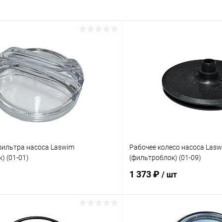
ильтра насоса Laswim
Рабочее колесо насоса Las
) (01-01)
(фильтроблок) (01-09)
1 373 ₽
/ шт
В корзину
В корз