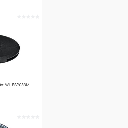
wim WL-ESP033M
ину