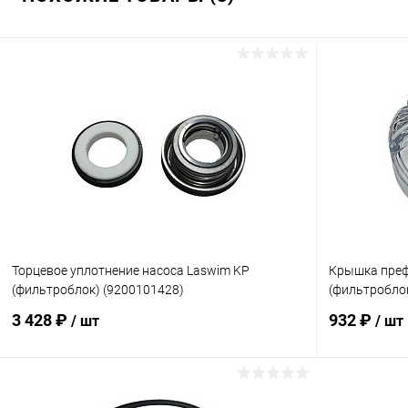
Торцевое уплотнение насоса Laswim KP
Крышка преф
(фильтроблок) (9200101428)
(фильтроблок
3 428 ₽
932 ₽
/ шт
/ шт
В корзину