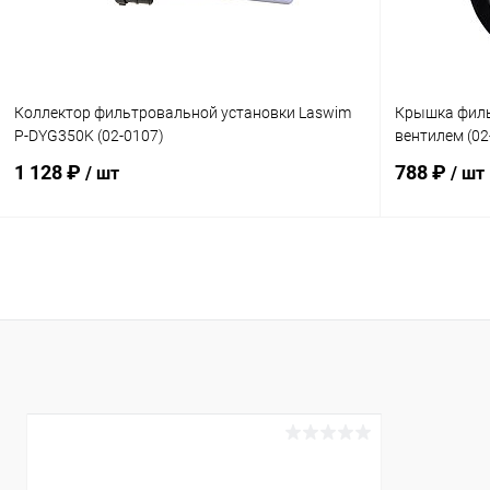
Коллектор фильтровальной установки Laswim
Крышка филь
P-DYG350K (02-0107)
вентилем (02
1 128 ₽
788 ₽
/ шт
/ шт
В корзину
В избранное
В избранн
К сравнению
В наличии
К сравнен