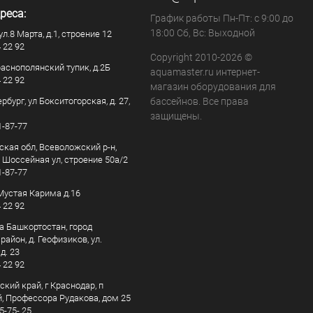
реса:
График работы Пн-Пт: с 9:00 до
18:00 Сб, Вс: Выходной
ул.8 Марта, д.1, строение 12
4 22 92
Copyright 2010-2026 ©
раснополянский тупик, д.2Б
aquamaster.ru интернет-
4 22 92
магазин оборудования для
рбург, ул Бокситогорская, д. 27,
бассейнов. Все права
защищены.
1-87-77
ская обл, Всеволожский р-н,
, Шоссейная ул, строение 50а/2
1-87-77
. Мустая Карима д.16
4 22 92
а Башкортостан, город
айон, д. Геофизиков, ул.
д. 23
4 22 92
кий край, г Краснодар, п
, Профессора Рудакова, дом 25
5-75- 25