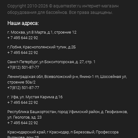
Copyright 2010-2026 © aquamaster.ru интернет-магазин
оборудования для бассейнов. Все права защищены.
Наши адреса:
г. Москва, ул.8 Марта, д.1, строение 12
+ 7 495 644 22 92
г.Лобня, Краснополянский тупик, д.2Б
+ 7 495 644 22 92
Санкт-Петербург, ул Бокситогорская, д. 27, стр. 1
+7(812) 501-87-77
Ленинградская обл, Всеволожский р-н, Янино-1 гп, Шоссейная ул,
строение 50а/2
+7(812) 501-87-77
г. Уфа, ул. Мустая Карима д.16
+ 7 495 644 22 92
Республика Башкортостан, город Уфимский район, д. Геофизиков,
ул. Геологов, зд. 23
+ 7 495 644 22 92
Краснодарский край, г Краснодар, п Березовый, Профессора
Рудакова, дом 25