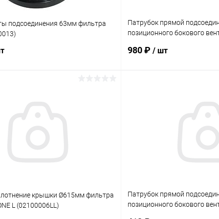
Патрубок прямой подсоедин
ты подсоединения 63мм фильтра
позиционного бокового вент
0013)
(0221501081)
980 ₽
шт
/ шт
В корзину
В корз
ое
В избранное
ию
В наличии
К сравнению
Патрубок прямой подсоедин
плотнение крышки Ø615мм фильтра
позиционного бокового вен
NE L (02100006LL)
(0221502321)