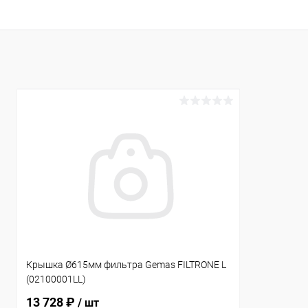
В избранное
В избранн
К сравнению
В наличии
К сравнен
Крышка Ø615мм фильтра Gemas FILTRONE L
(02100001LL)
13 728 ₽
/ шт