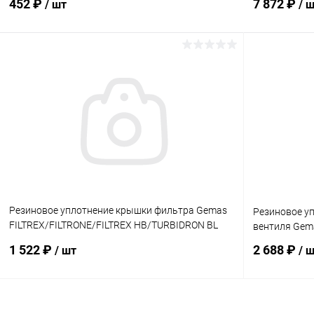
452 ₽
7 872 ₽
/ шт
/ 
В корзину
В избранное
В избранн
К сравнению
В наличии
К сравнен
Резиновое уплотнение крышки фильтра Gemas
Резиновое у
FILTREX/FILTRONE/FILTREX HB/TURBIDRON BL
вентиля Gema
(860028)
1 522 ₽
2 688 ₽
/ шт
/ 
В корзину