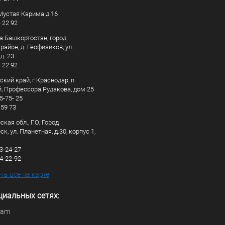
. Мустая Карима д.16
4 22 92
а Башкортостан, город
айон, д. Геофизиков, ул.
д. 23
4 22 92
кий край, г Краснодар, п
, Профессора Рудакова, дом 25
5-75- 25
 59 73
кая обл., Г.О. Город
к, ул. Планетная, д.30, корпус 1,
83-24-27
44-22-92
ь все на карте
циальных сетях:
ram