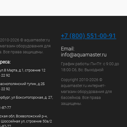
+7 (800) 551-00-91
 2010-2026 © aquamaster.ru
-магазин оборудования для
Email:
в. Все права защищены.
info@aquamaster.ru
реса:
График работы Пн-Пт: с 9:00 до
18:00 Сб, Вс: Выходной
ул.8 Марта, д.1, строение 12
4 22 92
Copyright 2010-2026 ©
раснополянский тупик, д.2Б
aquamaster.ru интернет-
4 22 92
магазин оборудования для
рбург, ул Бокситогорская, д. 27,
бассейнов. Все права
защищены.
1-87-77
ская обл, Всеволожский р-н,
, Шоссейная ул, строение 50а/2
1-87-77