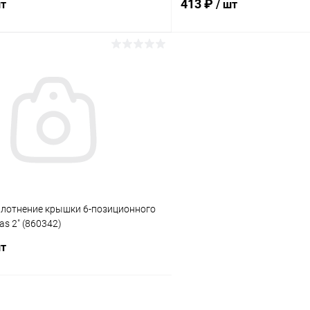
413 ₽
шт
/ шт
В корзину
В корз
ое
В избранное
ию
В наличии
К сравнению
плотнение крышки 6-позиционного
s 2" (860342)
шт
В корзину