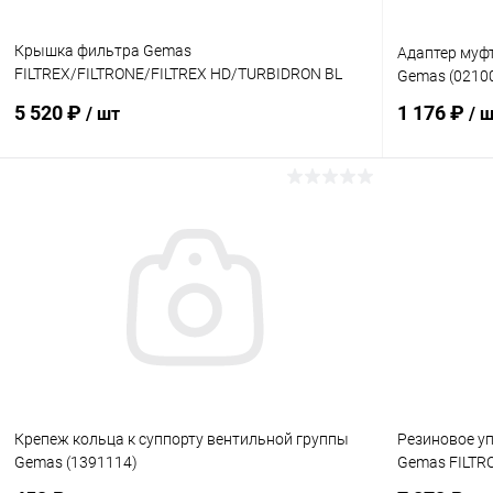
Крышка фильтра Gemas
Адаптер муф
FILTREX/FILTRONE/FILTREX HD/TURBIDRON BL
Gemas (0210
(02100001)
5 520 ₽
1 176 ₽
/ шт
/ 
В корзину
В избранное
В избранн
К сравнению
В наличии
К сравнен
Крепеж кольца к суппорту вентильной группы
Резиновое у
Gemas (1391114)
Gemas FILTRO