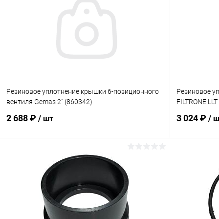
Резиновое уплотнение крышки 6-позиционного
Резиновое у
вентиля Gemas 2" (860342)
FILTRONE LLT
2 688 ₽
3 024 ₽
/ шт
/ 
В корзину
В избранное
В избранн
К сравнению
В наличии
К сравнен