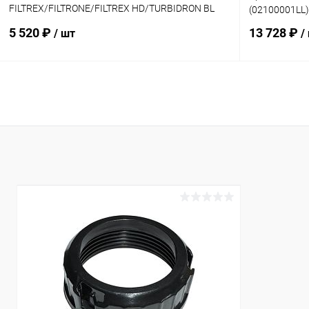
FILTREX/FILTRONE/FILTREX HD/TURBIDRON BL
(02100001LL)
(02100001)
5 520 ₽
13 728 ₽
/ шт
/
В корзину
В избранное
В избранн
К сравнению
В наличии
К сравнен