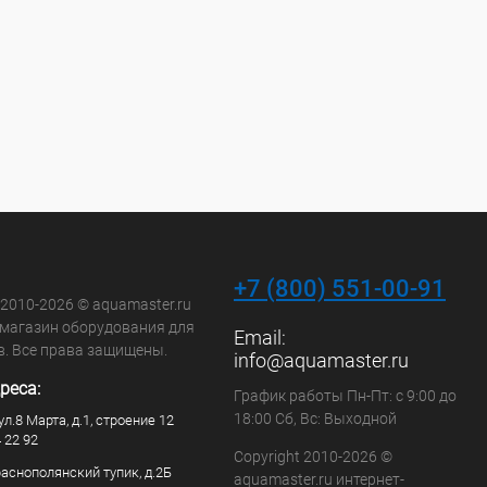
+7 (800) 551-00-91
 2010-2026 © aquamaster.ru
-магазин оборудования для
Email:
в. Все права защищены.
info@aquamaster.ru
реса:
График работы Пн-Пт: с 9:00 до
18:00 Сб, Вс: Выходной
ул.8 Марта, д.1, строение 12
4 22 92
Copyright 2010-2026 ©
раснополянский тупик, д.2Б
aquamaster.ru интернет-