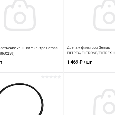
Дренаж фильтров Gemas
плотнение крышки фильтра Gemas
FILTREX/FILTRONE/FILTREX 
 (860259)
(021000000)
1 469 ₽
шт
/ шт
В корзину
В корз
ое
В избранное
ию
В наличии
К сравнению