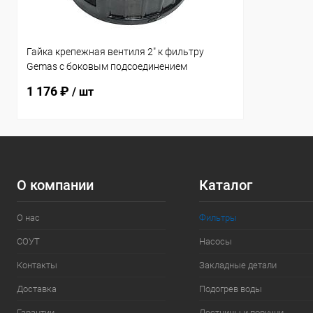
Гайка крепежная вентиля 2" к фильтру
Gemas с боковым подсоединением
(13111512AT)
1 176 ₽
/ шт
О компании
Каталог
О нас
Фильтры
СОУТ
Насосы
Контакты
Закладные детали
Доставка
Подогрев воды
Гарантии
Лестницы и поручни