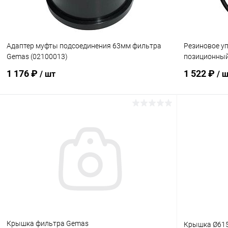
Адаптер муфты подсоединения 63мм фильтра
Резиновое уп
Gemas (02100013)
позиционный
1 176 ₽
1 522 ₽
/ шт
/ 
В корзину
В избранное
В избранн
К сравнению
В наличии
К сравнен
Крышка фильтра Gemas
Крышка Ø615