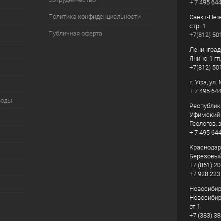
+ 7 495 64
Политика конфиденциальности
Санкт-Пете
стр. 1
Публичная оферта
+7(812) 50
Ленинград
Янино-1 гп
+7(812) 50
г. Уфа, ул
+ 7 495 64
воды
Республик
Уфимский р
Геологов, з
+ 7 495 64
Краснодарс
Березовый
+7 (861) 20
+7 928 223
Новосибирс
Новосибирс
эт.1.
+7 (383) 3