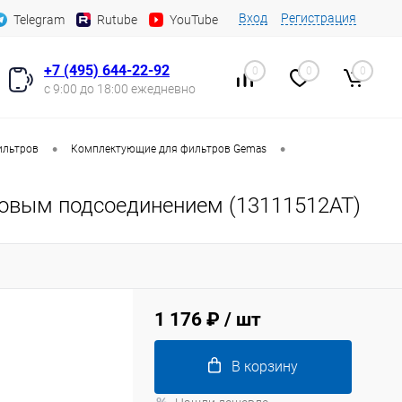
Вход
Регистрация
Telegram
Rutube
YouTube
+7 (495) 644-22-92
0
0
0
с 9:00 до 18:00 ежедневно
•
•
ильтров
Комплектующие для фильтров Gemas
оковым подсоединением (13111512AT)
1 176 ₽
/ шт
В корзину