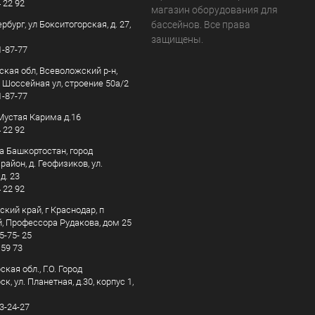
4 22 92
магазин оборудования для
рбург, ул Бокситогорская, д. 27,
бассейнов. Все права
защищены.
1-87-77
ская обл, Всеволожский р-н,
, Шоссейная ул, строение 50а/2
1-87-77
. Мустая Карима д.16
4 22 92
а Башкортостан, город
айон, д. Геофизиков, ул.
д. 23
4 22 92
кий край, г Краснодар, п
, Профессора Рудакова, дом 25
5-75- 25
 59 73
кая обл., Г.О. Город
к, ул. Планетная, д.30, корпус 1,
83-24-27