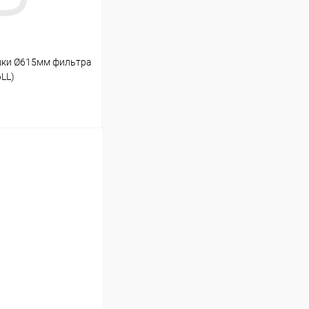
шки Ø615мм фильтра
LL)
ину
В наличии