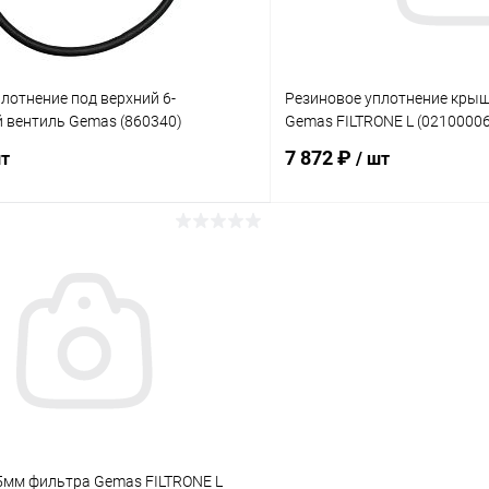
лотнение под верхний 6-
Резиновое уплотнение кры
 вентиль Gemas (860340)
Gemas FILTRONE L (02100006
7 872 ₽
шт
/ шт
В корзину
В корз
ое
В избранное
ию
В наличии
К сравнению
мм фильтра Gemas FILTRONE L