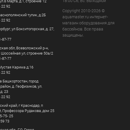
18:00 Сб, Вс: Выходной
ул.8 Марта, д.1, строение 12
4 22 92
Copyright 2010-2026 ©
раснополянский тупик, д.2Б
aquamaster.ru интернет-
4 22 92
магазин оборудования для
рбург, ул Бокситогорская, д. 27,
бассейнов. Все права
защищены.
1-87-77
ская обл, Всеволожский р-н,
, Шоссейная ул, строение 50а/2
1-87-77
. Мустая Карима д.16
4 22 92
а Башкортостан, город
айон, д. Геофизиков, ул.
д. 23
4 22 92
кий край, г Краснодар, п
, Профессора Рудакова, дом 25
5-75- 25
 59 73
кая обл., Г.О. Город