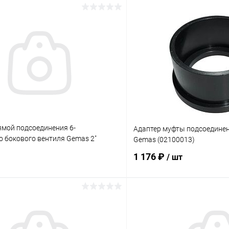
ямой подсоединения 6-
Адаптер муфты подсоедине
о бокового вентиля Gemas 2"
Gemas (02100013)
)
1 176 ₽
/ шт
В корзину
В корз
ое
В избранное