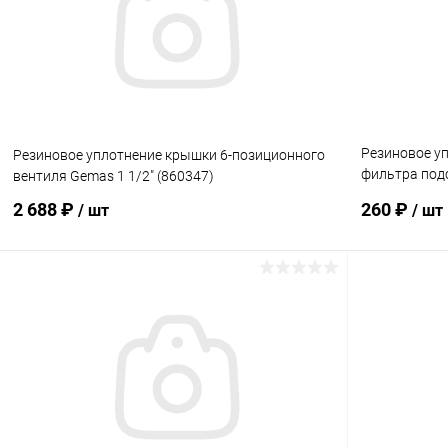
К сравнению
В наличии
К сравнен
Резиновое уп
Резиновое уплотнение крышки 6-позиционного
фильтра под
вентиля Gemas 1 1/2" (860347)
Gemas (8602
2 688 ₽
260 ₽
/ шт
/ шт
В корзину
В избранное
В избранн
К сравнению
В наличии
К сравнен