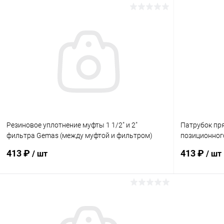
Резиновое уплотнение муфты 1 1/2" и 2"
Патрубок пр
фильтра Gemas (между муфтой и фильтром)
позиционног
(860295)
(0221502321
413 ₽
413 ₽
/ шт
/ шт
В корзину
В избранное
В избранн