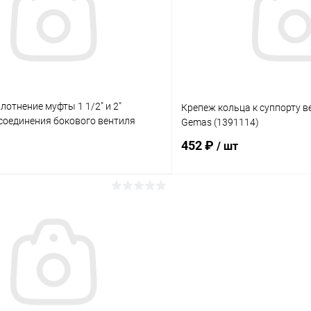
ию
В наличии
К сравнению
лотнение муфты 1 1/2" и 2"
Крепеж кольца к суппорту 
соединения бокового вентиля
Gemas (1391114)
96)
452 ₽
/ шт
В корзину
В корз
ое
В избранное
ию
В наличии
К сравнению