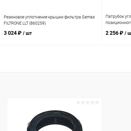
Патрубок угл
Резиновое уплотнение крышки фильтра Gemas
позиционного
FILTRONE LLT (860259)
(0221500641
3 024 ₽
2 256 ₽
/ шт
/ 
В корзину
В избранное
В избранн
К сравнению
В наличии
К сравнен