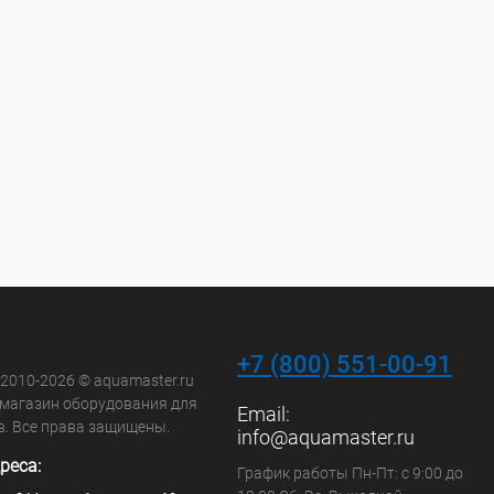
+7 (800) 551-00-91
 2010-2026 © aquamaster.ru
-магазин оборудования для
Email:
в. Все права защищены.
info@aquamaster.ru
реса:
График работы Пн-Пт: с 9:00 до