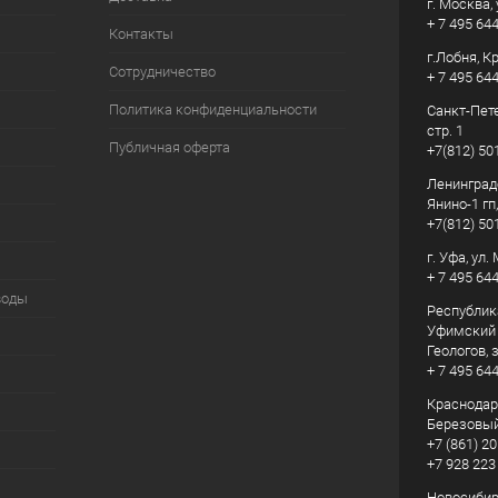
г. Москва, 
+ 7 495 64
Контакты
г.Лобня, К
Сотрудничество
+ 7 495 64
Политика конфиденциальности
Санкт-Пете
стр. 1
Публичная оферта
+7(812) 50
Ленинград
Янино-1 гп
+7(812) 50
г. Уфа, ул
+ 7 495 64
воды
Республик
Уфимский р
Геологов, з
+ 7 495 64
Краснодарс
Березовый
+7 (861) 20
+7 928 223
Новосибирс