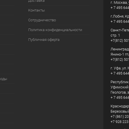
Доставка
г. Москва, 
+ 7 495 64
Контакты
г.Лобня, К
Сотрудничество
+ 7 495 64
Политика конфиденциальности
Санкт-Пете
стр. 1
Публичная оферта
+7(812) 50
Ленинград
Янино-1 гп
+7(812) 50
г. Уфа, ул
+ 7 495 64
воды
Республик
Уфимский р
Геологов, з
+ 7 495 64
Краснодарс
Березовый
+7 (861) 20
+7 928 223