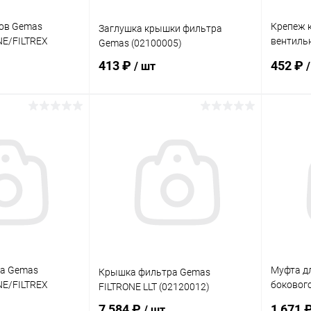
ов Gemas
Крепеж к
Заглушка крышки фильтра
NE/FILTREX
вентиль
Gemas (02100005)
L (021000000)
(1391114
413 ₽
452 ₽
/ шт
корзину
В корзину
В избранное
В изб
В наличии
К сравнению
В наличии
К сра
а Gemas
Муфта д
Крышка фильтра Gemas
NE/FILTREX
бокового
FILTRONE LLT (02120012)
L (02100001)
Gemas (
7 584 ₽
1 671 
/ шт