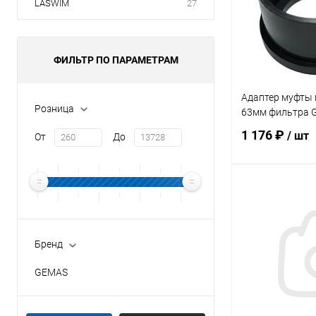
LASWIM
27
ФИЛЬТР ПО ПАРАМЕТРАМ
Адаптер муфты
Розница
63мм фильтра G
1 176 ₽
/ шт
От
До
В 
В избранное
Бренд
К сравнению
GEMAS