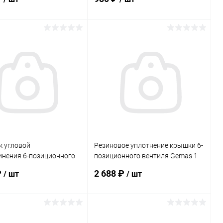
(0221501081)
В корзину
В корзину
ранное
В избранное
внению
В наличии
К сравнению
В наличии
к угловой
Резиновое уплотнение крышки 6-
инения 6-позиционного
позиционного вентиля Gemas 1
 вентиля Gemas 2"
1/2" (860347)
₽
2 688 ₽
/ шт
/ шт
2311)
В корзину
В корзину