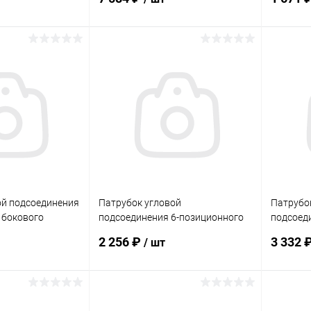
корзину
В корзину
В избранное
В изб
В наличии
К сравнению
В наличии
К сра
ой подсоединения
Патрубок угловой
Патрубо
 бокового
подсоединения 6-позиционного
подсоед
2" (0221502321)
бокового вентиля Gemas 1 1/2"
бокового
2 256 ₽
3 332 
/ шт
(0221500641)
(022150
корзину
В корзину