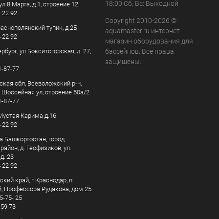
18:00 Сб, Вс: Выходной
ул.8 Марта, д.1, строение 12
4 22 92
Copyright 2010-2026 ©
раснополянский тупик, д.2Б
aquamaster.ru интернет-
4 22 92
магазин оборудования для
рбург, ул Бокситогорская, д. 27,
бассейнов. Все права
защищены.
1-87-77
ская обл, Всеволожский р-н,
, Шоссейная ул, строение 50а/2
1-87-77
. Мустая Карима д.16
4 22 92
а Башкортостан, город
айон, д. Геофизиков, ул.
д. 23
4 22 92
кий край, г Краснодар, п
, Профессора Рудакова, дом 25
5-75- 25
 59 73