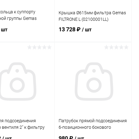
ольца к суппорту
Крышка Ø615мм фильтра Gemas
ной группы Gemas
FILTRONE L (02100001LL)
)
13 728 ₽
/ шт
/ шт
В корзину
В корзину
ранное
В избранное
внению
В наличии
К сравнению
В наличии
ля подсоединения
Патрубок прямой подсоединения
 вентиля 2" к фильтру
6-позиционного бокового
02100010)
вентиля Gemas 1 1/2"
₽
980 ₽
/ шт
/ шт