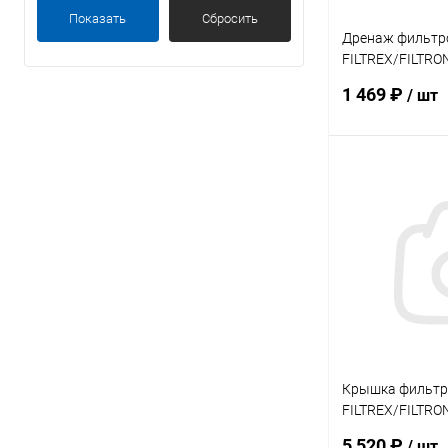
Показать
Сбросить
Дренаж фильтр
FILTREX/FILTRO
HD/TURBIDRON B
1 469 ₽
/ шт
В 
В избранное
К сравнению
Крышка фильтр
FILTREX/FILTRO
HD/TURBIDRON B
5 520 ₽
/ шт