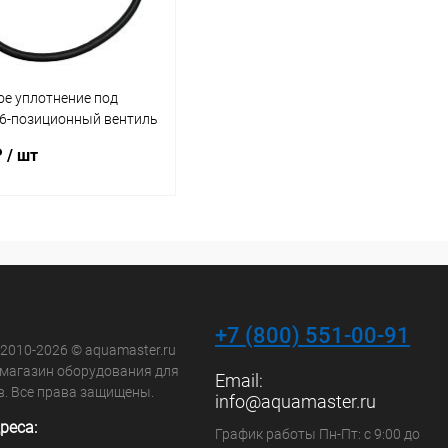
ое уплотнение под
 6-позиционный вентиль
860340)
₽
/ шт
В корзину
ранное
внению
В наличии
+7 (800) 551-00-91
 2010-2026 © aquamaster.ru
-магазин оборудования для
Email:
в. Все права защищены.
info@aquamaster.ru
реса:
График работы Пн-Пт: с 9:00 до