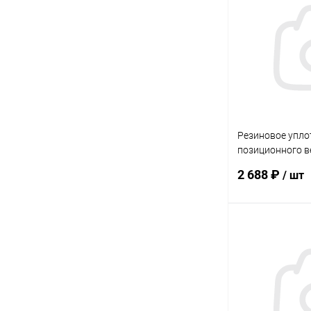
В избранное
К сравнению
Резиновое упло
позиционного в
(860342)
2 688 ₽
/ шт
В 
В избранное
К сравнению