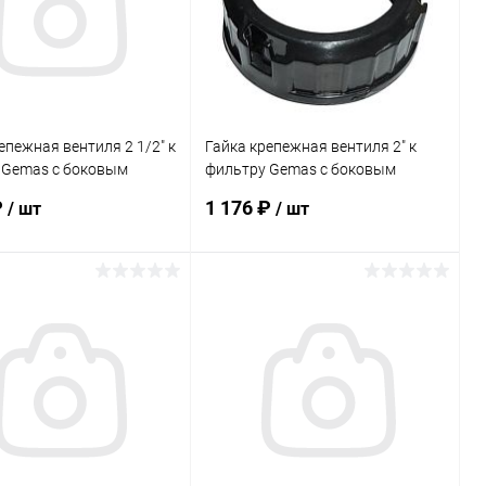
епежная вентиля 2 1/2" к
Гайка крепежная вентиля 2" к
 Gemas с боковым
фильтру Gemas с боковым
инением (13111612AT)
подсоединением (13111512AT)
₽
1 176 ₽
/ шт
/ шт
В корзину
В корзину
ранное
В избранное
внению
В наличии
К сравнению
В наличии