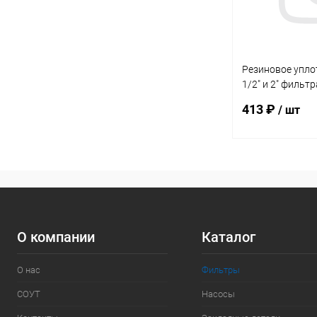
Резиновое упло
1/2" и 2" фильт
муфтой и фильт
413 ₽
/ шт
В 
В избранное
К сравнению
О компании
Каталог
О нас
Фильтры
СОУТ
Насосы