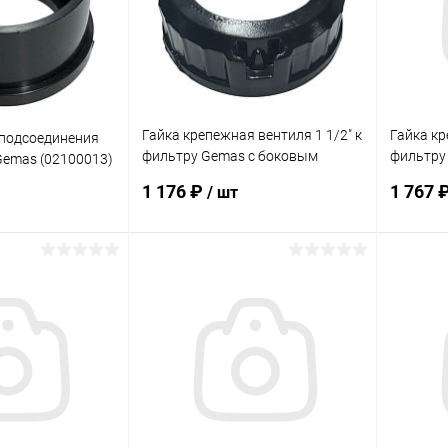
Гайка крепежная вентиля 1 1/2" к
Гайка кр
 подсоединения
фильтру Gemas с боковым
фильтру
emas (02100013)
подсоединением (13111512A)
подсоед
1 176 ₽
1 767 
/ шт
корзину
В корзину
В избранное
В изб
В наличии
К сравнению
В наличии
К сра