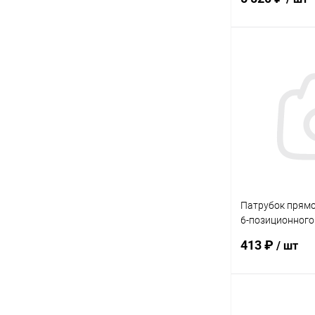
В 
В избранное
К сравнению
Патрубок прям
6-позиционного
вентиля Gemas 
413 ₽
/ шт
В 