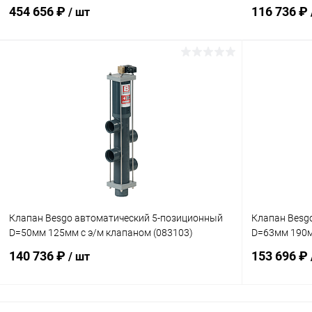
454 656 ₽
116 736 ₽
/ шт
В корзину
В избранное
В избранн
К сравнению
В наличии
К сравнен
Клапан Besgo автоматический 5-позиционный
Клапан Besg
D=50мм 125мм с э/м клапаном (083103)
D=63мм 190м
140 736 ₽
153 696 ₽
/ шт