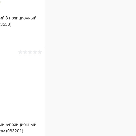
кий 3-позиционный
83630)
ину
В наличии
кий 5-позиционный
ом (083201)