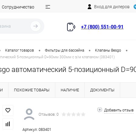
Вход для дилеров
Сотрудничество
+7 (800) 551-00-91
•
•
•
•
Каталог товаров
Фильтры для бассейна
Клапаны Besgo
атический 5-позиционный D=90мм 300мм с э/м клапаном (083401)
sgo автоматический 5-позиционный D=9
КИ
ПОХОЖИЕ ТОВАРЫ
НАЛИЧИЕ
ДОКУМЕНТЫ
Добавить отзыв
Отзывов: 0
Артикул:
083401