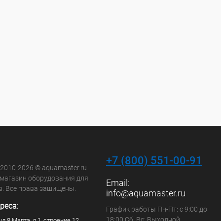
+7 (800) 551-00-91
 2010-2026 © aquamaster.ru
-магазин оборудования для
Email:
в. Все права защищены.
info@aquamaster.ru
реса:
График работы Пн-Пт: с 9:00 до
18:00 Сб, Вс: Выходной
ул.8 Марта, д.1, строение 12