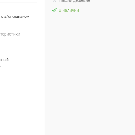
Нашли дешевле
В наличии
 с э/м клапаном
ктеристики
нный
я