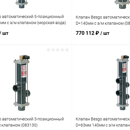
o автоматический 5-позиционный
Клапан Besgo автоматичес
мм с э/м клапаном (морская вода)
D=140мм с э/м клапаном (0
770 112 ₽
/ шт
/ шт
В корзину
В корз
ое
В избранное
ию
Под заказ
К сравнению
o автоматический 3-позиционный
Клапан Besgo автоматичес
 клапаном (083130)
D=63мм 140мм с э/м клапан