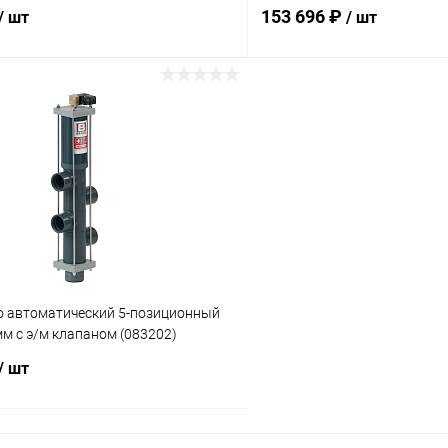
153 696 ₽
/ шт
/ шт
В корзину
В корз
ое
В избранное
ию
В наличии
К сравнению
o автоматический 5-позиционный
м с э/м клапаном (083202)
/ шт