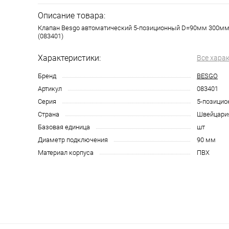
Описание товара:
Клапан Besgo автоматический 5-позиционный D=90мм 300мм
(083401)
Характеристики:
Все хара
Бренд
BESGO
Артикул
083401
Серия
5-позицио
Страна
Швейцари
Базовая единица
шт
Диаметр подключения
90 мм
Материал корпуса
ПВХ