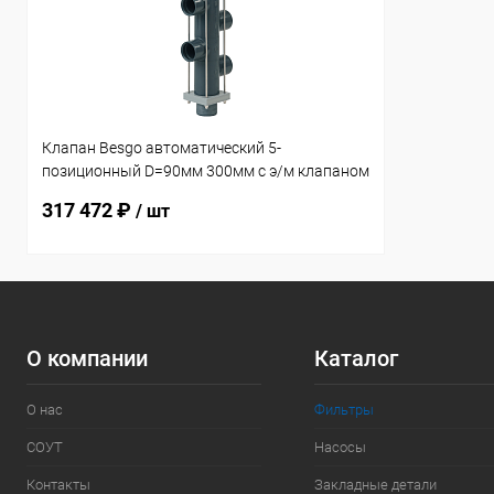
Клапан Besgo автоматический 5-
позиционный D=90мм 300мм с э/м клапаном
(083401)
317 472 ₽
/ шт
О компании
Каталог
О нас
Фильтры
СОУТ
Насосы
Контакты
Закладные детали