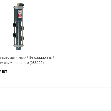
В корзину
В корз
ое
В избранное
ию
Под заказ
К сравнению
o автоматический 5-позиционный
м с э/м клапаном (083202)
/ шт
В корзину
ое