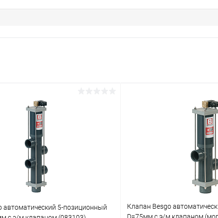
Клапан Besgo автоматичес
o автоматический 5-позиционный
D=75мм с э/м клапаном (мор
м с э/м клапаном (083103)