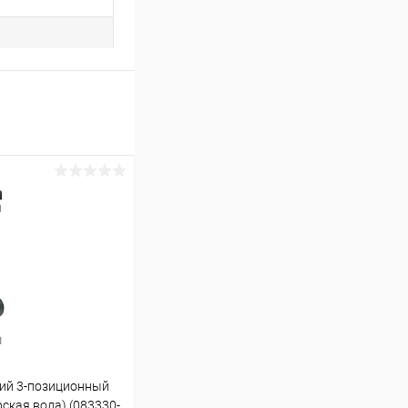
кий 3-позиционный
ская вода) (083330-