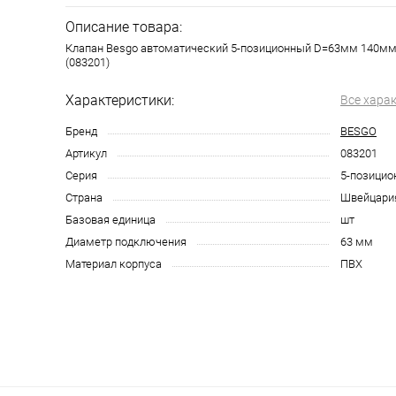
Описание товара:
Клапан Besgo автоматический 5-позиционный D=63мм 140мм
(083201)
Характеристики:
Все хара
Бренд
BESGO
Артикул
083201
Серия
5-позицио
Страна
Швейцари
Базовая единица
шт
Диаметр подключения
63 мм
Материал корпуса
ПВХ