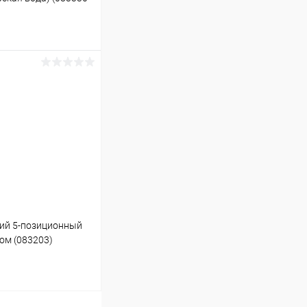
ину
Под заказ
кий 5-позиционный
ом (083203)