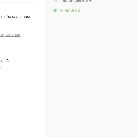
Нашли дешевле
В наличии
 с э/м клапаном
ктеристики
нный
я