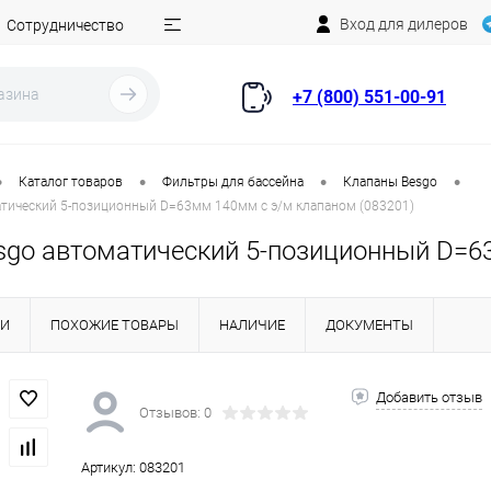
Вход для дилеров
Сотрудничество
+7 (800) 551-00-91
•
•
•
•
Каталог товаров
Фильтры для бассейна
Клапаны Besgo
атический 5-позиционный D=63мм 140мм с э/м клапаном (083201)
sgo автоматический 5-позиционный D=6
КИ
ПОХОЖИЕ ТОВАРЫ
НАЛИЧИЕ
ДОКУМЕНТЫ
Добавить отзыв
Отзывов: 0
Артикул:
083201