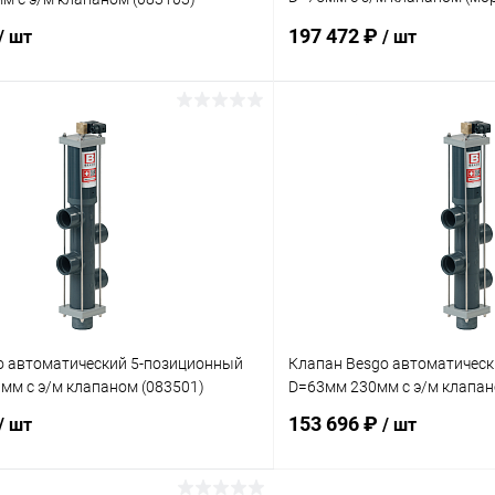
S)
197 472 ₽
/ шт
/ шт
В корзину
В корз
ое
В избранное
ию
В наличии
К сравнению
o автоматический 5-позиционный
Клапан Besgo автоматичес
мм с э/м клапаном (083501)
D=63мм 230мм с э/м клапан
153 696 ₽
/ шт
/ шт