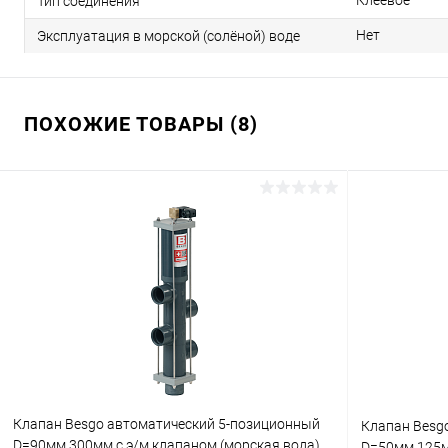
Клеевое
Тип соединения
Нет
Эксплуатация в морской (солёной) воде
ПОХОЖИЕ ТОВАРЫ (8)
Клапан Besgo автоматический 5-позиционный
Клапан Besg
D=90мм 300мм с э/м клапаном (морская вода)
D=50мм 125м