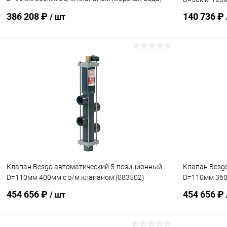
(083401-S)
386 208 ₽
140 736 ₽
/ шт
В корзину
В избранное
В избранн
К сравнению
Под заказ
К сравнен
Клапан Besgo автоматический 5-позиционный
Клапан Besg
D=110мм 400мм с э/м клапаном (083502)
D=110мм 360
454 656 ₽
454 656 ₽
/ шт