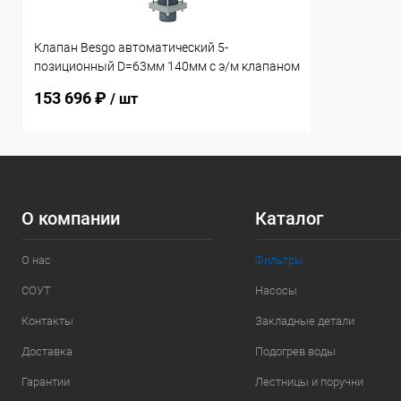
Клапан Besgo автоматический 5-
позиционный D=63мм 140мм с э/м клапаном
(083201)
153 696 ₽
/ шт
О компании
Каталог
О нас
Фильтры
СОУТ
Насосы
Контакты
Закладные детали
Доставка
Подогрев воды
Гарантии
Лестницы и поручни