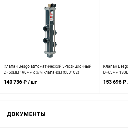
В корзину
В избранное
В избранн
К сравнению
В наличии
К сравнен
Клапан Besgo автоматический 5-позиционный
Клапан Besg
D=50мм 190мм с э/м клапаном (083102)
D=63мм 190м
140 736 ₽
153 696 ₽
/ шт
В корзину
ДОКУМЕНТЫ
В избранное
В избранн