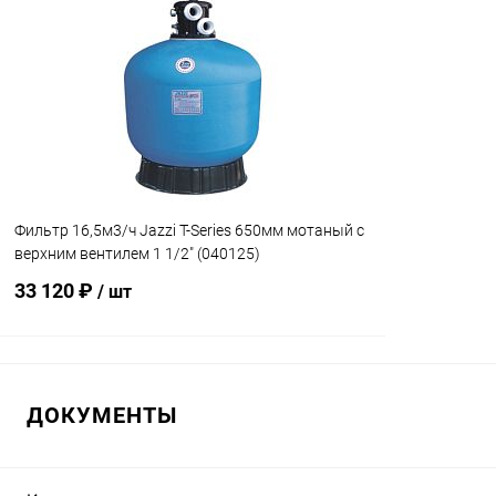
В избранное
В избранн
К сравнению
В наличии
К сравнен
Фильтр 16,5м3/ч Jazzi T-Series 650мм мотаный c
верхним вентилем 1 1/2" (040125)
33 120 ₽
/ шт
В корзину
ДОКУМЕНТЫ
В избранное
К сравнению
В наличии