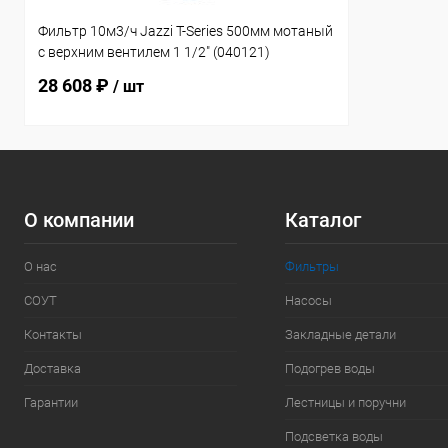
Фильтр 10м3/ч Jazzi T-Series 500мм мотаный
c верхним вентилем 1 1/2" (040121)
28 608 ₽
/ шт
О компании
Каталог
О нас
Фильтры
СОУТ
Насосы
Контакты
Закладные детали
Доставка
Подогрев воды
Гарантии
Лестницы и поручни
Подсветка воды