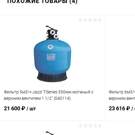
ПОХОЖИЕ ТОВАРЫ (4)
Фильтр 5м3/ч Jazzi T-Series 350мм мотаный c
Фильтр 6м3/ч
верхним вентилем 1 1/2" (040114)
верхним вент
21 600 ₽
23 616 ₽
/ шт
/
В корзину