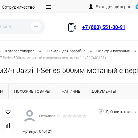
Вход для дилеров
Сотрудничество
+7 (800) 551-00-91
•
•
•
•
Каталог товаров
Фильтры для бассейна
Фильтры песочные
 T-Series 500мм мотаный c верхним вентилем 1 1/2" (040121)
3/ч Jazzi T-Series 500мм мотаный c вер
КИ
ПОХОЖИЕ ТОВАРЫ
НАЛИЧИЕ
ДОКУМЕНТЫ
Добавить отзыв
Отзывов: 0
Артикул:
040121