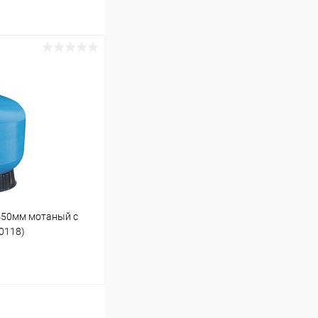
 450мм мотаный c
40118)
ину