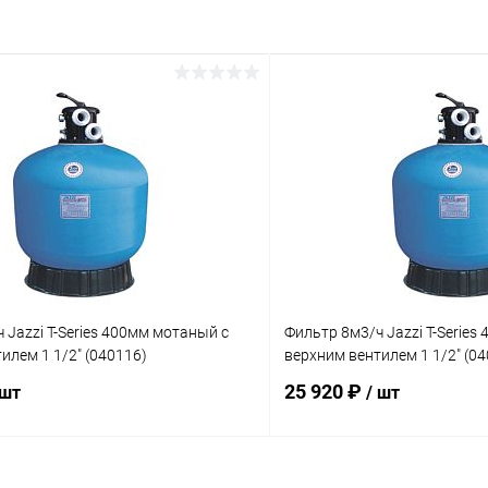
 Jazzi T-Series 400мм мотаный c
Фильтр 8м3/ч Jazzi T-Series
илем 1 1/2" (040116)
верхним вентилем 1 1/2" (0
25 920 ₽
 шт
/ шт
В корзину
В корз