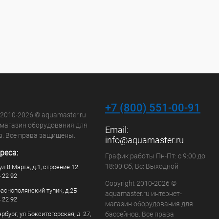
+7 (800) 551-00-91
 2010-2026 © aquamaster.ru
-магазин оборудования для
Email:
в. Все права защищены.
info@aquamaster.ru
реса:
График работы Пн-Пт: с 9:00 до
18:00 Сб, Вс: Выходной
ул.8 Марта, д.1, строение 12
4 22 92
Copyright 2010-2026 ©
раснополянский тупик, д.2Б
aquamaster.ru интернет-
4 22 92
магазин оборудования для
рбург, ул Бокситогорская, д. 27,
бассейнов. Все права