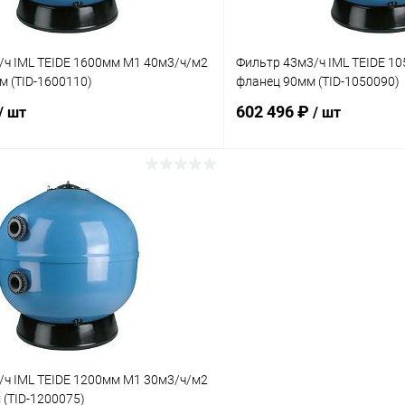
/ч IML TEIDE 1600мм М1 40м3/ч/м2
Фильтр 43м3/ч IML TEIDE 1
м (TID-1600110)
фланец 90мм (TID-1050090)
602 496 ₽
/ шт
/ шт
В корзину
В корз
ое
В избранное
ию
Под заказ
К сравнению
/ч IML TEIDE 1200мм М1 30м3/ч/м2
(TID-1200075)