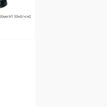
050мм М1 50м3/ч/м2
ину
В наличии