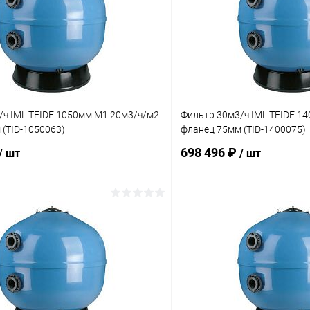
/ч IML TEIDE 1050мм М1 20м3/ч/м2
Фильтр 30м3/ч IML TEIDE 1
(TID-1050063)
фланец 75мм (TID-1400075)
698 496 ₽
/ шт
/ шт
В корзину
В корз
ое
В избранное
ию
В наличии
К сравнению