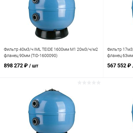
Фильтр 40м3/ч IML TEIDE 1600мм М1 20м3/ч/м2
Фильтр 17м3
фланец 90мм (TID-1600090)
фланец 63мм 
898 272 ₽
567 552 ₽
/ шт
В корзину
В избранное
В избранн
К сравнению
Под заказ
К сравнен