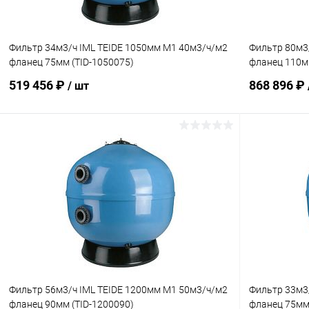
Фильтр 34м3/ч IML TEIDE 1050мм М1 40м3/ч/м2
Фильтр 80м3
фланец 75мм (TID-1050075)
фланец 110м
519 456 ₽
868 896 ₽
/ шт
В корзину
В избранное
В избранн
К сравнению
В наличии
К сравнен
Фильтр 56м3/ч IML TEIDE 1200мм М1 50м3/ч/м2
Фильтр 33м3
фланец 90мм (TID-1200090)
фланец 75мм 