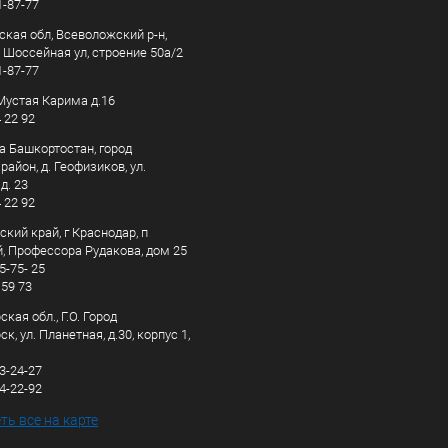
1-87-77
ская обл, Всеволожский р-н,
, Шоссейная ул, строение 50а/2
1-87-77
. Мустая Карима д.16
4 22 92
а Башкортостан, город
айон, д. Геофизиков, ул.
д. 23
4 22 92
кий край, г Краснодар, п
, Профессора Рудакова, дом 25
5-75- 25
 59 73
кая обл., Г.О. Город
к, ул. Планетная, д.30, корпус 1,
83-24-27
44-22-92
ь все на карте