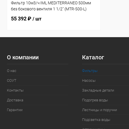
Фильтр 10м3/ч IML MEDITERRANEO 500мм
без бокового вентиля 1 1/2" (MTR-500-L)
55 392 ₽
/ шт
О компании
Каталог
О нас
Фильтры
СОУТ
Насосы
Контакты
Закладные детали
Доставка
Подогрев воды
Гарантии
Лестницы и поручни
Подсветка воды