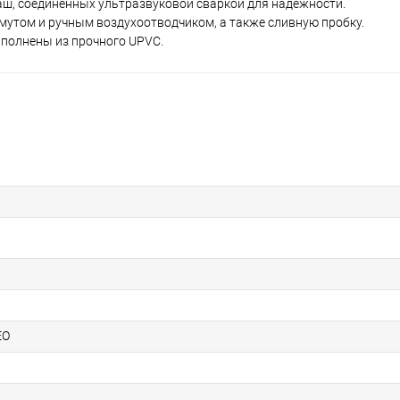
аш, соединенных ультразвуковой сваркой для надежности.
утом и ручным воздухоотводчиком, а также сливную пробку.
ыполнены из прочного UPVC.
EO