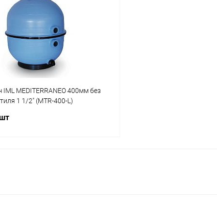
ч IML MEDITERRANEO 400мм без
тиля 1 1/2" (MTR-400-L)
 шт
В корзину
ое
ию
В наличии