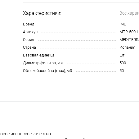
Характеристики:
Все хара
Бренд
IML
Артикул
MTR-500-L
Серия
MEDITERR
Страна
Испания
Базовая единица
шт
Диаметр фильтра, мм
500
Объем бассейна (max), м3
50
кое испанское качество.