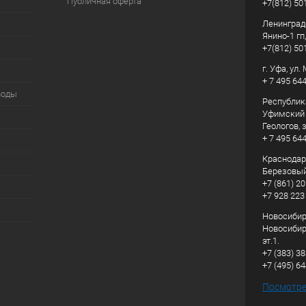
Публичная оферта
+7(812) 50
Ленинград
Янино-1 гп
+7(812) 50
г. Уфа, ул
+ 7 495 64
воды
Республик
Уфимский р
Геологов, з
+ 7 495 64
Краснодарс
Березовый
+7 (861) 20
+7 928 223
Новосибирс
Новосибирс
эт.1.
+7 (383) 3
+7 (495) 6
Посмотрет