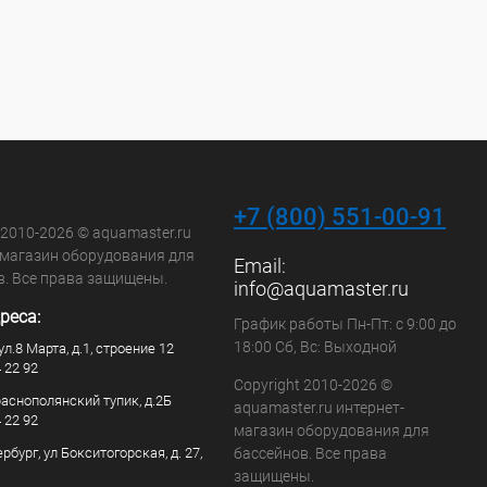
+7 (800) 551-00-91
 2010-2026 © aquamaster.ru
-магазин оборудования для
Email:
в. Все права защищены.
info@aquamaster.ru
реса:
График работы Пн-Пт: с 9:00 до
18:00 Сб, Вс: Выходной
ул.8 Марта, д.1, строение 12
4 22 92
Copyright 2010-2026 ©
раснополянский тупик, д.2Б
aquamaster.ru интернет-
4 22 92
магазин оборудования для
рбург, ул Бокситогорская, д. 27,
бассейнов. Все права
защищены.