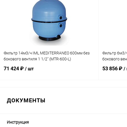
Фильтр 14м3/ч IML MEDITERRANEO 600мм без
Фильтр 6м3/
бокового вентиля 1 1/2" (MTR-600-L)
бокового вен
71 424 ₽
53 856 ₽
/ шт
/
В корзину
ДОКУМЕНТЫ
В избранное
В избранн
К сравнению
В наличии
К сравнен
Инструкция