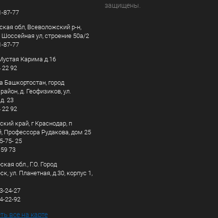
защищены.
1-87-77
ская обл, Всеволожский р-н,
, Шоссейная ул, строение 50а/2
1-87-77
. Мустая Карима д.16
4 22 92
а Башкортостан, город
айон, д. Геофизиков, ул.
д. 23
4 22 92
кий край, г Краснодар, п
, Профессора Рудакова, дом 25
5-75- 25
 59 73
кая обл., Г.О. Город
к, ул. Планетная, д.30, корпус 1,
83-24-27
44-22-92
ь все на карте