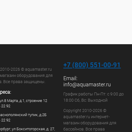
+7 (800) 551-00-91
 2010-2026 © aquamaster.ru
-магазин оборудования для
Email:
в. Все права защищены.
info@aquamaster.ru
реса:
График работы Пн-Пт: с 9:00 до
18:00 Сб, Вс: Выходной
ул.8 Марта, д.1, строение 12
4 22 92
Copyright 2010-2026 ©
раснополянский тупик, д.2Б
aquamaster.ru интернет-
4 22 92
магазин оборудования для
рбург, ул Бокситогорская, д. 27,
бассейнов. Все права