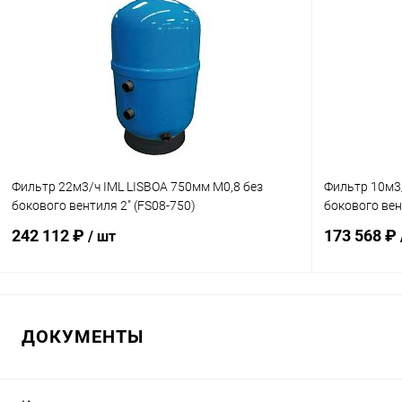
Фильтр 22м3/ч IML LISBOA 750мм М0,8 без
Фильтр 10м3/
бокового вентиля 2" (FS08-750)
бокового вен
242 112 ₽
173 568 ₽
/ шт
В корзину
ДОКУМЕНТЫ
В избранное
В избранн
К сравнению
Под заказ
К сравнен