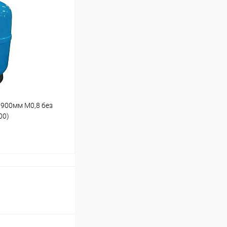
 900мм М0,8 без
00)
ину
Под заказ