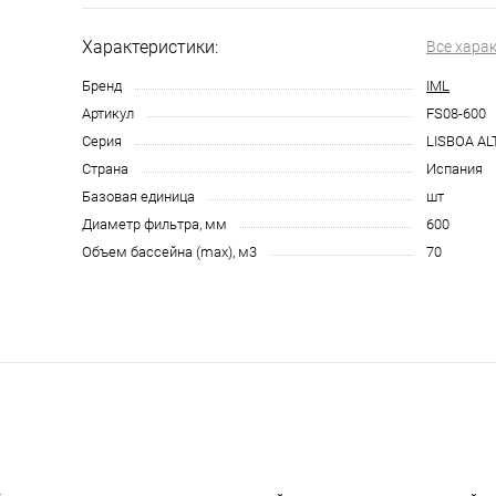
Характеристики:
Все хара
Бренд
IML
Артикул
FS08-600
Серия
LISBOA A
Страна
Испания
Базовая единица
шт
Диаметр фильтра, мм
600
Объем бассейна (max), м3
70