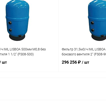
ч IML LISBOA 500мм М0,8 без
Фильтр 31,5м3/ч IML LISBOA
тиля 1 1/2" (FS08-500)
бокового вентиля 2" (FS08-9
296 256 ₽
/ шт
/ шт
В корзину
В корз
ое
В избранное
ию
В наличии
К сравнению