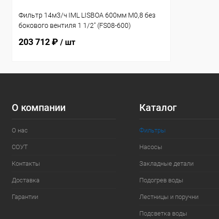
Фильтр 14м3/ч IML LISBOA 600мм М0,8 без
бокового вентиля 1 1/2" (FS08-600)
203 712 ₽
/ шт
О компании
Каталог
О нас
Фильтры
СОУТ
Насосы
Контакты
Закладные детали
Доставка
Подогрев воды
Гарантии
Лестницы и поручни
Подсветка воды