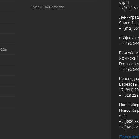
стр. 1
Публичная оферта
+7(812) 50
Ленинград
Янино-1 гп
+7(812) 50
г. Уфа, ул
+ 7 495 64
воды
Республик
Уфимский р
Геологов, з
+ 7 495 64
Краснодарс
Березовый
+7 (861) 20
+7 928 223
Новосибирс
Новосибирс
эт.1.
+7 (383) 3
+7 (495) 6
Посмотрет