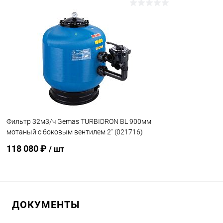
В корзину
В избранное
В избранн
К сравнению
В наличии
К сравнен
Фильтр 32м3/ч Gemas TURBIDRON BL 900мм
мотаный с боковым вентилем 2" (021716)
118 080 ₽
/ шт
В корзину
ДОКУМЕНТЫ
В избранное