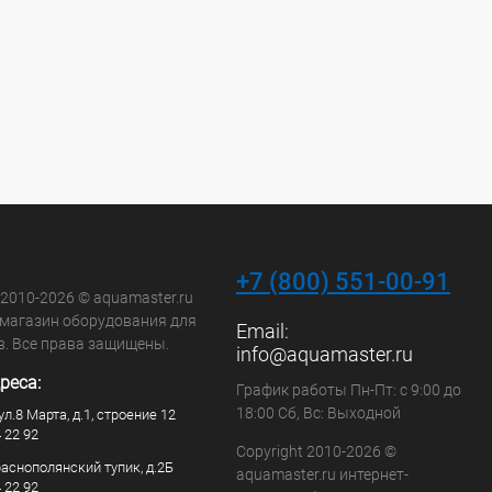
+7 (800) 551-00-91
 2010-2026 © aquamaster.ru
-магазин оборудования для
Email:
в. Все права защищены.
info@aquamaster.ru
реса:
График работы Пн-Пт: с 9:00 до
18:00 Сб, Вс: Выходной
ул.8 Марта, д.1, строение 12
4 22 92
Copyright 2010-2026 ©
раснополянский тупик, д.2Б
aquamaster.ru интернет-
4 22 92