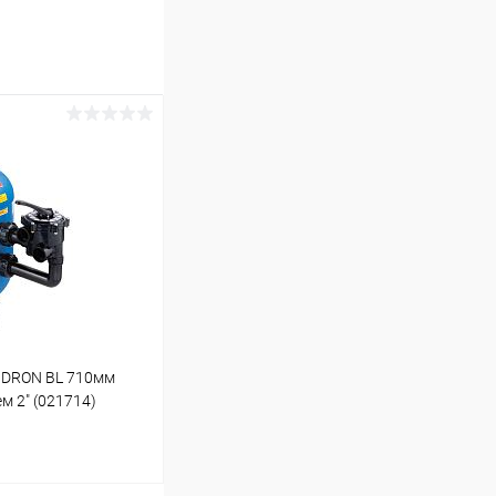
IDRON BL 710мм
м 2" (021714)