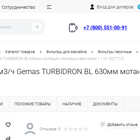
Вход для дилеров
Сотрудничество
+7 (800) 551-00-91
•
•
•
•
Каталог товаров
Фильтры для бассейна
Фильтры песочные
s TURBIDRON BL 630мм мотаный с боковым вентилем 1 1/2" (021713)
м3/ч Gemas TURBIDRON BL 630мм мотаны
КИ
ПОХОЖИЕ ТОВАРЫ
НАЛИЧИЕ
ДОКУМЕНТЫ
Добавить отзыв
Отзывов: 0