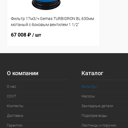
Фильтр 17м3/ч Gemas TURBIDRON BL 630мм
мотаный с боковым вентилем 1 1/2"
(021713)
67 008 ₽
/ шт
О компании
Каталог
О нас
Фильтры
СОУТ
Насосы
Контакты
Закладные детали
Доставка
Подогрев воды
Гарантии
Лестницы и поручни