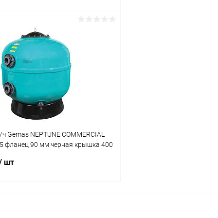
В корзину
В корз
ое
В избранное
ию
В наличии
К сравнению
3/ч Gemas NEPTUNE COMMERCIAL
5 фланец 90 мм черная крышка 400
/ шт
В корзину