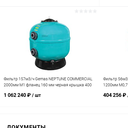
В корзину
В избранное
В избранн
К сравнению
Под заказ
К сравнен
Фильтр 157м3/ч Gemas NEPTUNE COMMERCIAL
Фильтр 56м
2000мм М1 фланец 160 мм черная крышка 400
1200мм М0,7
(021219)
(021216L)
1 062 240 ₽
404 256 ₽
/ шт
В корзину
ДОКУМЕНТЫ