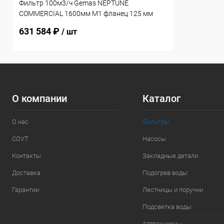
Фильтр 100м3/ч Gemas NEPTUNE
COMMERCIAL 1600мм М1 фланец 125 мм
черная крышка 400 (021218)
631 584 ₽
/ шт
О компании
Каталог
О нас
Фильтры
СОУТ
Насосы
Контакты
Закладные детали
Доставка
Подогрев воды
Гарантии
Лестницы и поручни
Подсветка воды
Аттракционы