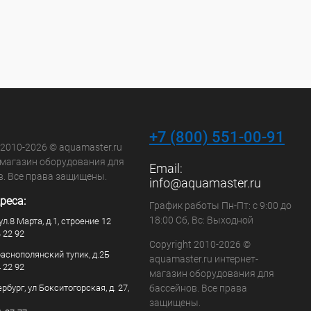
+7 (800) 551-00-91
 2010-2026 © aquamaster.ru
-магазин оборудования для
Email:
в. Все права защищены.
info@aquamaster.ru
реса:
График работы Пн-Пт: с 9:00 до
18:00 Сб, Вс: Выходной
ул.8 Марта, д.1, строение 12
4 22 92
Copyright 2010-2026 ©
раснополянский тупик, д.2Б
aquamaster.ru интернет-
4 22 92
магазин оборудования для
рбург, ул Бокситогорская, д. 27,
бассейнов. Все права
защищены.