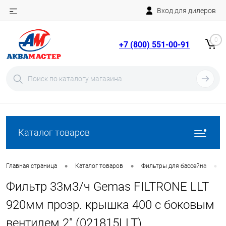
Вход для дилеров
Telegram
Rutube
0
+7 (800) 551-00-91
YouTube
Вход
Регистрация
Каталог товаров
•
•
•
Главная страница
Каталог товаров
Фильтры для бассейна
Фильтр 33м3/ч Gemas FILTRONE LLT
920мм прозр. крышка 400 с боковым
вентилем 2" (021815LLT)