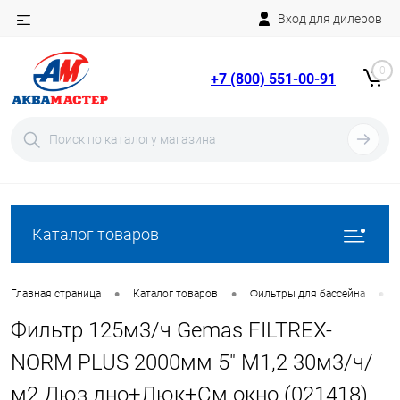
Вход для дилеров
Telegram
Rutube
0
+7 (800) 551-00-91
YouTube
Вход
Регистрация
Каталог товаров
•
•
•
Главная страница
Каталог товаров
Фильтры для бассейна
Фильтр 125м3/ч Gemas FILTREX-
NORM PLUS 2000мм 5" М1,2 30м3/ч/
м2 Дюз.дно+Люк+См.окно (021418)