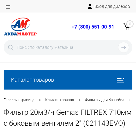
Вход для дилеров
Telegram
Rutube
0
+7 (800) 551-00-91
YouTube
Вход
Регистрация
Каталог товаров
•
•
•
Главная страница
Каталог товаров
Фильтры для бассейна
Фильтр 20м3/ч Gemas FILTREX 710мм
с боковым вентилем 2" (021143EVO)