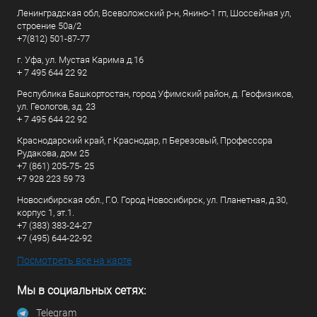
Ленинградская обл, Всеволожский р-н, Янино-1 гп, Шоссейная ул,
строение 50а/2
+7(812) 501-87-77
г. Уфа, ул. Мустая Карима д.16
+ 7 495 644 22 92
Республика Башкортостан, город Уфимский район, д. Геофизиков,
ул. Геологов, зд. 23
+ 7 495 644 22 92
Краснодарский край, г Краснодар, п Березовый, Профессора
Рудакова, дом 25
+7 (861) 205-75- 25
+7 928 223 59 73
Новосибирская обл., Г.О. Город Новосибирск, ул. Планетная, д.30,
корпус 1, эт.1.
+7 (383) 383-24-27
+7 (495) 644-22-92
Посмотреть все на карте
Мы в социальных сетях:
Telegram