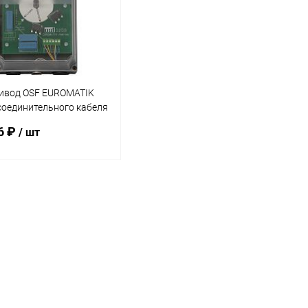
ивод OSF EUROMATIK
соединительного кабеля
.0161)
6 ₽
/ шт
В корзину
ранное
внению
В наличии