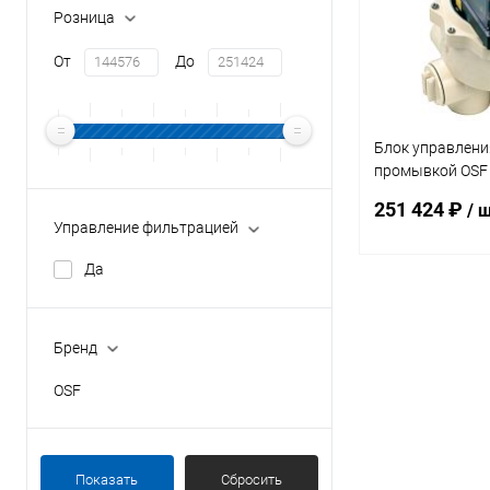
Розница
От
До
Блок управления
промывкой OSF
+2 доп. кн. для
251 424 ₽
/ 
(310.488.2211)
Управление фильтрацией
Да
В 
Бренд
В избранное
OSF
К сравнению
Показать
Сбросить