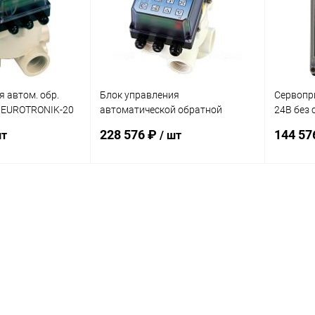
 автом. обр.
Блок управления
Сервопр
 EUROTRONIK-20
автоматической обратной
24В без 
 насоса 230В
промывкой OSF EUROTRONIK-10
(310.550
228 576 ₽
144 57
шт
/ шт
(310.488.2201)
корзину
В корзину
В избранное
В изб
Под заказ
К сравнению
В наличии
К сра