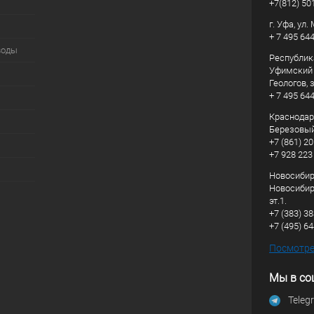
+7(812) 50
г. Уфа, ул
+ 7 495 64
воды
Республик
Уфимский р
Геологов, з
+ 7 495 64
Краснодарс
Березовый
+7 (861) 20
+7 928 223
Новосибирс
Новосибирс
эт.1.
+7 (383) 3
+7 (495) 6
Посмотрет
Мы в со
Teleg