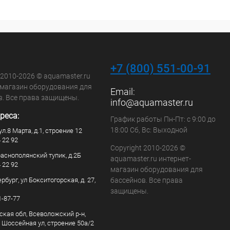
+7 (800) 551-00-91
 2010-2026 © aquamaster.ru
-магазин оборудования для
Email:
в. Все права защищены.
info@aquamaster.ru
реса:
График работы Пн-Пт: с 9:00 до
18:00 Сб, Вс: Выходной
ул.8 Марта, д.1, строение 12
4 22 92
Copyright 2010-2026 ©
раснополянский тупик, д.2Б
aquamaster.ru интернет-
4 22 92
магазин оборудования для
рбург, ул Бокситогорская, д. 27,
бассейнов. Все права
защищены.
1-87-77
ская обл, Всеволожский р-н,
, Шоссейная ул, строение 50а/2