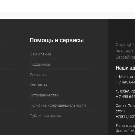
Помощь и сервисы
Copyright
интернет
О компании
бассейно
Поддержка
Наши ад
Доставка
г. Москва, 
+ 7 495 64
Контакты
г.Лобня, К
Сотрудничество
+ 7 495 64
Политика конфиденциальности
Санкт-Пете
стр. 1
Публичная оферта
+7(812) 50
Ленинград
Янино-1 гп