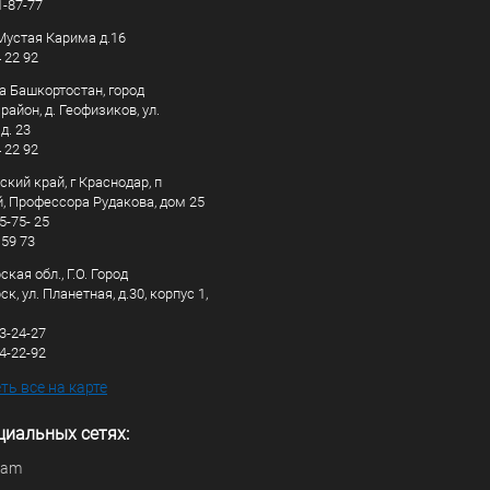
1-87-77
. Мустая Карима д.16
4 22 92
а Башкортостан, город
айон, д. Геофизиков, ул.
д. 23
4 22 92
кий край, г Краснодар, п
, Профессора Рудакова, дом 25
5-75- 25
 59 73
кая обл., Г.О. Город
к, ул. Планетная, д.30, корпус 1,
83-24-27
44-22-92
ь все на карте
циальных сетях:
ram