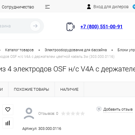
Вход для дилеров
Сотрудничество
+7 (800) 551-00-91
•
•
•
Каталог товаров
Электрооборудование для бассейна
Блоки уп
родов OSF н/с V4A с держателем цветной кабель 3м (303.000.0116)
з 4 электродов OSF н/с V4A с держателе
КИ
ПОХОЖИЕ ТОВАРЫ
НАЛИЧИЕ
Добавить отзыв
Отзывов: 0
Артикул:
303.000.0116