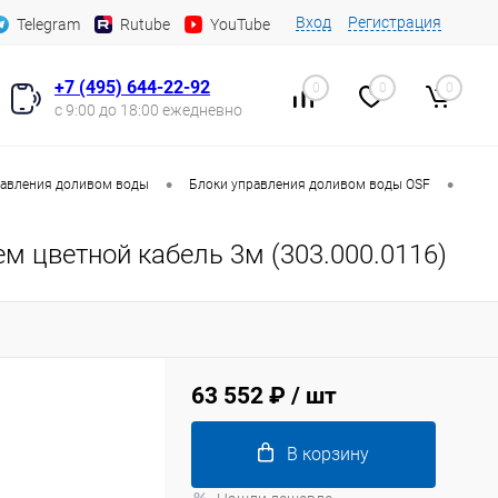
Вход
Регистрация
Telegram
Rutube
YouTube
+7 (495) 644-22-92
0
0
0
с 9:00 до 18:00 ежедневно
•
•
равления доливом воды
Блоки управления доливом воды OSF
м цветной кабель 3м (303.000.0116)
63 552 ₽
/ шт
В корзину