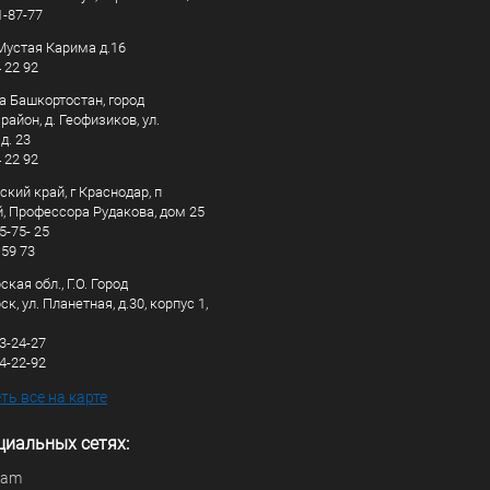
1-87-77
. Мустая Карима д.16
4 22 92
а Башкортостан, город
айон, д. Геофизиков, ул.
д. 23
4 22 92
кий край, г Краснодар, п
, Профессора Рудакова, дом 25
5-75- 25
 59 73
кая обл., Г.О. Город
к, ул. Планетная, д.30, корпус 1,
83-24-27
44-22-92
ь все на карте
циальных сетях:
ram