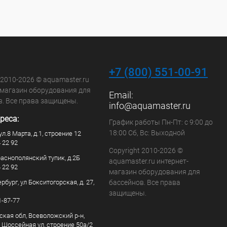
+7 (800) 551-00-91
 2010-2026 © aquamaster.ru
-магазин оборудования для
Email:
в. Все права защищены.
info@aquamaster.ru
реса:
График работы Пн-Пт: с 9:00 до
18:00 Сб, Вс: Выходной
ул.8 Марта, д.1, строение 12
4 22 92
Copyright 2010-2026 ©
раснополянский тупик, д.2Б
aquamaster.ru интернет-
4 22 92
магазин оборудования для
рбург, ул Бокситогорская, д. 27,
бассейнов. Все права
защищены.
1-87-77
ская обл, Всеволожский р-н,
, Шоссейная ул, строение 50а/2