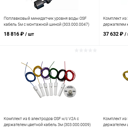
Поплавковый минидатчик уровня воды OSF
Комплект из 
кабель 5м с монтажной шиной (303.000.0047)
держателем к
18 816 ₽
37 632 ₽
/ шт
/
В корзину
В избранное
В избранн
К сравнению
Под заказ
К сравнен
Комплект из 6 электродов OSF н/с V2A с
Комплект из 
держателем цветной кабель 3м (303.000.0009)
держателем ц