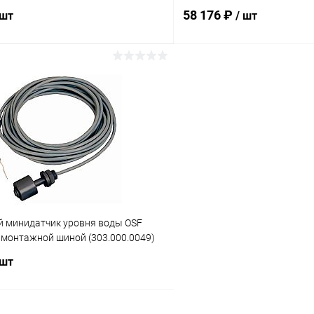
58 176 ₽
 шт
/ шт
В корзину
В корз
ое
В избранное
ию
В наличии
К сравнению
 минидатчик уровня воды OSF
 монтажной шиной (303.000.0049)
 шт