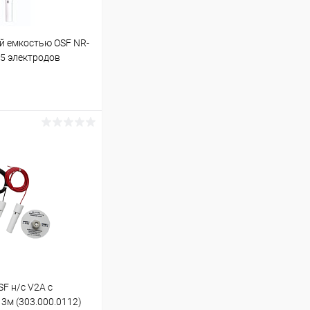
й емкостью OSF NR-
4-5 электродов
ину
В наличии
F н/с V2A с
3м (303.000.0112)