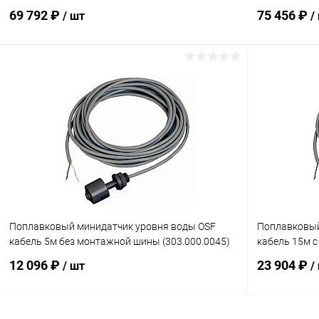
69 792 ₽
75 456 ₽
/ шт
/
В корзину
В избранное
В избранн
К сравнению
В наличии
К сравнен
Поплавковый минидатчик уровня воды OSF
Поплавковый
кабель 5м без монтажной шины (303.000.0045)
кабель 15м с
12 096 ₽
23 904 ₽
/ шт
/