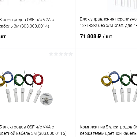
Блок управления переливно
3 электродов OSF н/с V2A с
12-TRS-2 без э/м клап. для 
абель 3м (303.000.0014)
(303.008.2020)
71 808 ₽
 шт
/ шт
В корзину
В корз
ое
В избранное
ию
В наличии
К сравнению
5 электродов OSF н/с V4A с
Комплект из 5 электродов OS
ветной кабель 3м (303.000.0115)
держателем цветной кабель 