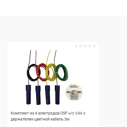
В корзину
В избранное
В избранн
К сравнению
Под заказ
К сравнен
Комплект из 4 электродов OSF н/с V4A с
держателем цветной кабель 3м
(303.000.0116)