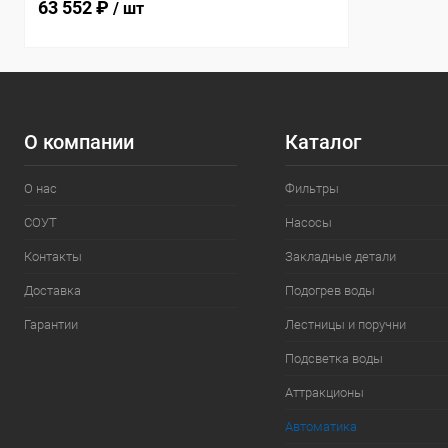
63 552 ₽
/ шт
О компании
Каталог
О нас
Фильтры
СОУТ
Насосы
Контакты
Закладные детали
Доставка
Подогрев воды
Гарантии
Лестницы и поручни
Подсветка воды
Аттракционы
Автоматика