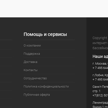
Помощь и сервисы
Copyright
интернет
О компании
бассейно
Поддержка
Наши ад
Доставка
г. Москва, 
+ 7 495 64
Контакты
г.Лобня, К
Сотрудничество
+ 7 495 64
Политика конфиденциальности
Санкт-Пете
стр. 1
Публичная оферта
+7(812) 50
Ленинград
Янино-1 гп